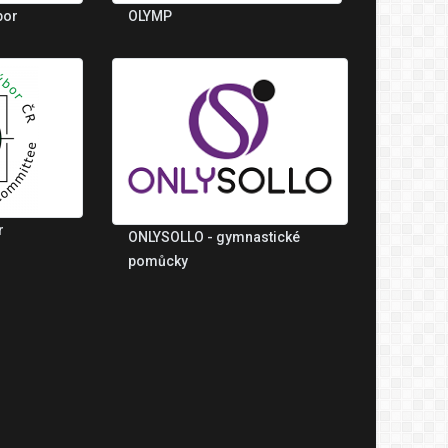
bor
OLYMP
r
ONLYSOLLO - gymnastické
pomůcky