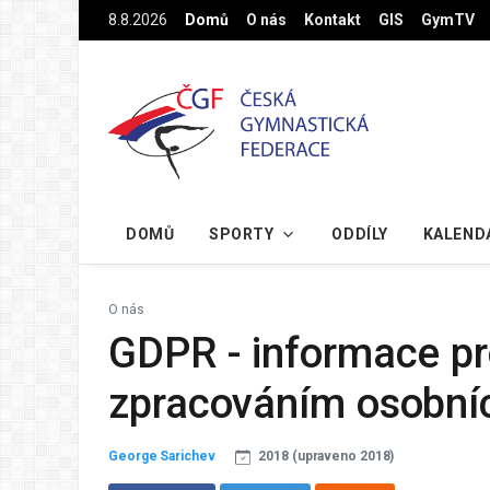
Na hlavní obsah
8.8.2026
Domů
O nás
Kontakt
GIS
GymTV
DOMŮ
SPORTY
ODDÍLY
KALEND
O nás
GDPR - informace pr
zpracováním osobní
George Sarichev
2018 (upraveno 2018)