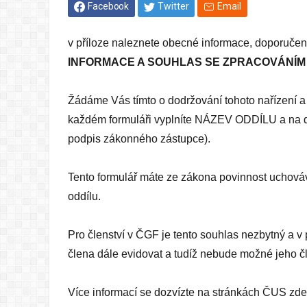
Facebook
Twitter
Email
v příloze naleznete obecné informace, doporučen
INFORMACE A SOUHLAS SE ZPRACOVÁNÍM
​Žádáme Vás tímto o dodržování tohoto nařízení 
každém formuláři vyplníte NÁZEV ODDÍLU a na dr
podpis zákonného zástupce).
Tento formulář máte ze zákona povinnost uchováv
oddílu.
Pro členství v ČGF je tento souhlas nezbytný a 
člena dále evidovat a tudíž nebude možné jeho č
Více informací se dozvízte na stránkách ČUS zd