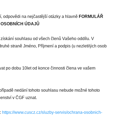
í, odpovědi na nejčastější otázky a hlavně
FORMULÁŘ
 OSOBNÍCH ÚDAJŮ
a získání souhlasu od všech členů Vašeho oddílu. V
uhé straně Jméno, Příjmení a podpis (u nezletilých osob
at po dobu 10let od konce činnosti člena ve vašem
v případě nedání tohoto souhlasu nebude možné tohoto
lenství v ČGF uznat.
e:
https://www.cuscz.cz/sluzby-servis/ochrana-osobnich-