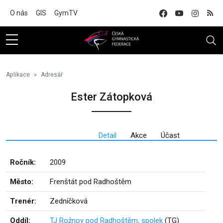
Na hlavní obsah
O nás
GIS
GymTV
Aplikace
Adresář
Ester Zátopková
Detail
Akce
Účast
Ročník:
2009
Město:
Frenštát pod Radhoštěm
Trenér:
Zedníčková
Oddíl:
TJ Rožnov pod Radhoštěm, spolek
(TG)