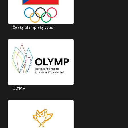
Český olympiský výbor
OLYMP