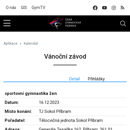
Na hlavní obsah
O nás
GIS
GymTV
Aplikace
Kalendář
Vánoční závod
Detail
Přihlášky
sportovní gymnastika žen
Datum:
16.12.2023
Místo konání:
TJ Sokol Příbram
Pořadatel:
Tělocvičná jednota Sokol Příbram
Adresa:
Generála Tesaříka 162, Příbram, 261 01