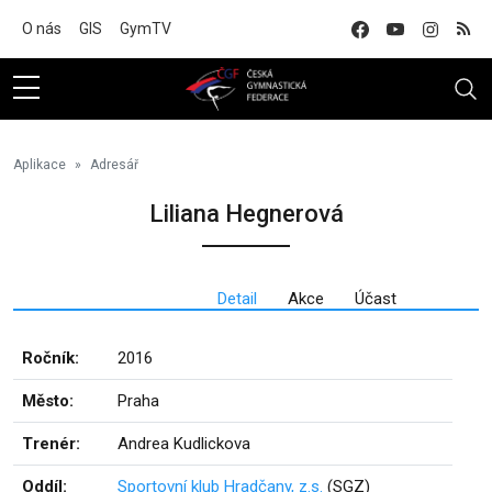
Na hlavní obsah
O nás
GIS
GymTV
Aplikace
Adresář
Liliana Hegnerová
Detail
Akce
Účast
Ročník:
2016
Město:
Praha
Trenér:
Andrea Kudlickova
Oddíl:
Sportovní klub Hradčany, z.s.
(SGZ)