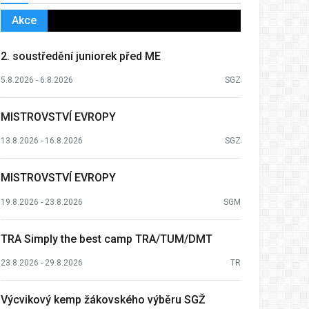
Akce
2. soustředění juniorek před ME
5.8.2026 - 6.8.2026
SGZ
MISTROVSTVÍ EVROPY
13.8.2026 - 16.8.2026
SGZ
MISTROVSTVÍ EVROPY
19.8.2026 - 23.8.2026
SGM
TRA Simply the best camp TRA/TUM/DMT
23.8.2026 - 29.8.2026
TR
Výcvikový kemp žákovského výběru SGŽ