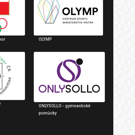
bor
OLYMP
r
ONLYSOLLO - gymnastické
pomůcky