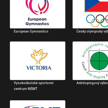
European Gymnastics
Český olympiský vý
Vysokoškolské sportovní
Antidopingový výbo
centrum MŠMT