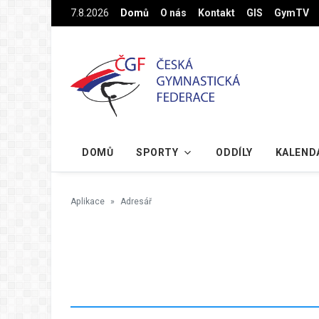
Na hlavní obsah
7.8.2026
Domů
O nás
Kontakt
GIS
GymTV
DOMŮ
SPORTY
ODDÍLY
KALEND
Aplikace
Adresář