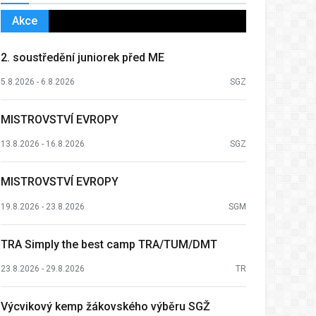
Akce
2. soustředění juniorek před ME
5.8.2026 - 6.8.2026
SGZ
MISTROVSTVÍ EVROPY
13.8.2026 - 16.8.2026
SGZ
MISTROVSTVÍ EVROPY
19.8.2026 - 23.8.2026
SGM
TRA Simply the best camp TRA/TUM/DMT
23.8.2026 - 29.8.2026
TR
Výcvikový kemp žákovského výběru SGŽ