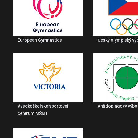
European Gymnastics
Český olympiský vý
Vysokoškolské sportovní
Antidopingový výbo
centrum MŠMT