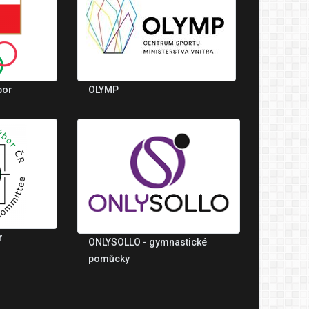
bor
OLYMP
r
ONLYSOLLO - gymnastické
pomůcky