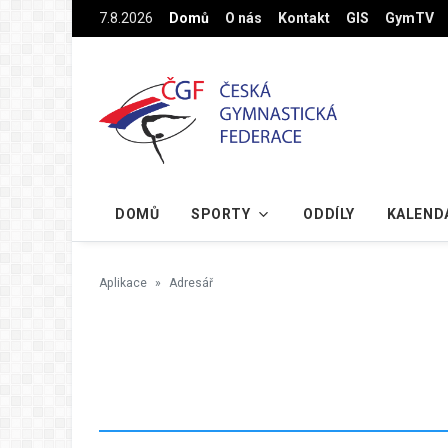
Na hlavní obsah
7.8.2026
Domů
O nás
Kontakt
GIS
GymTV
DOMŮ
SPORTY
ODDÍLY
KALEND
Aplikace
Adresář