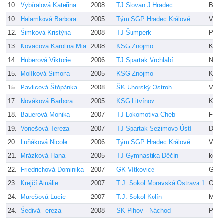
10.
Vybíralová Kateřina
2008
TJ Slovan J.Hradec
Bel
10.
Halamková Barbora
2005
Tým SGP Hradec Králové
Ves
12.
Šimková Kristýna
2008
TJ Šumperk
Pra
13.
Kováčová Karolina Mia
2008
KSG Znojmo
Kří
14.
Huberová Viktorie
2006
TJ Spartak Vrchlabí
Nyk
15.
Molíková Simona
2005
KSG Znojmo
Kří
15.
Pavlicová Štěpánka
2008
ŠK Uherský Ostroh
Vaď
17.
Nováková Barbora
2005
KSG Litvínov
Kar
18.
Bauerová Monika
2007
TJ Lokomotiva Cheb
Fer
19.
Vonešová Tereza
2007
TJ Spartak Sezimovo Ústí
Drd
20.
Luňáková Nicole
2006
Tým SGP Hradec Králové
Ves
21.
Mrázková Hana
2005
TJ Gymnastika Děčín
kol
22.
Friedrichová Dominika
2007
GK Vítkovice
Grm
23.
Krejčí Amálie
2007
T.J. Sokol Moravská Ostrava 1
Olš
24.
Marešová Lucie
2007
T.J. Sokol Kolín
Mar
24.
Šedivá Tereza
2008
SK Plhov - Náchod
Pav