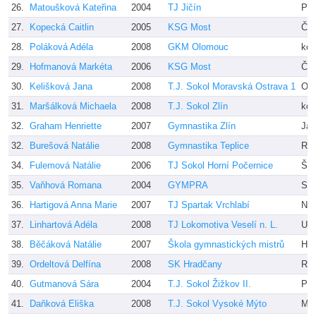
26.
Matoušková Kateřina
2004
TJ Jičín
Pet
27.
Kopecká Caitlin
2005
KSG Most
Čej
28.
Poláková Adéla
2008
GKM Olomouc
kol
29.
Hofmanová Markéta
2006
KSG Most
Čej
30.
Kelišková Jana
2008
T.J. Sokol Moravská Ostrava 1
Olš
31.
Maršálková Michaela
2008
T.J. Sokol Zlín
kol
32.
Graham Henriette
2007
Gymnastika Zlín
Jan
32.
Burešová Natálie
2008
Gymnastika Teplice
Ro
34.
Fulemová Natálie
2006
TJ Sokol Horní Počernice
Šot
35.
Vaňhová Romana
2004
GYMPRA
Sta
36.
Hartigová Anna Marie
2007
TJ Spartak Vrchlabí
Nyk
37.
Linhartová Adéla
2008
TJ Lokomotiva Veselí n. L.
Urb
38.
Běčáková Natálie
2007
Škola gymnastických mistrů
Han
39.
Ordeltová Delfína
2008
SK Hradčany
Ro
40.
Gutmanová Sára
2004
T.J. Sokol Žižkov II.
Prá
41.
Daňková Eliška
2008
T.J. Sokol Vysoké Mýto
Mac