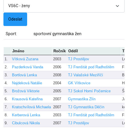
Sport:
sportovní gymnastika žen
Jméno
Ročník
Oddíl
Tre
1.
Vítková Zuzana
2003
TJ Prostějov
Luk
2.
Pazderková Vanda
2006
TJ Frenštát pod Radhoštěm
Fia
3.
Bortlová Lenka
2008
TJ Valašské Meziříčí
Bor
4.
Najdeková Natálie
2004
GK Vítkovice
Hy
5.
Brožová Viktorie
2005
TJ Sokol Horní Počernice
Šot
6.
Krausová Kateřina
2007
Gymnastika Zlín
Jan
7.
Kratochvílová Michaela
2007
TJ Gymnastika Děčín
kol
8.
Kerberová Lenka
2003
TJ Frenštát pod Radhoštěm
Fia
9.
Cibulcová Nikola
2007
TJ Prostějov
Luk