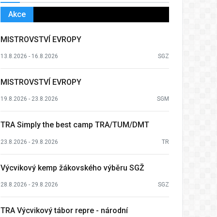
Akce
MISTROVSTVÍ EVROPY
13.8.2026 - 16.8.2026
SGZ
MISTROVSTVÍ EVROPY
19.8.2026 - 23.8.2026
SGM
TRA Simply the best camp TRA/TUM/DMT
23.8.2026 - 29.8.2026
TR
Výcvikový kemp žákovského výběru SGŽ
28.8.2026 - 29.8.2026
SGZ
TRA Výcvikový tábor repre - národní