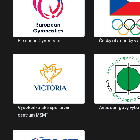
European Gymnastics
Český olympiský vý
Vysokoškolské sportovní
Antidopingový výbo
centrum MŠMT