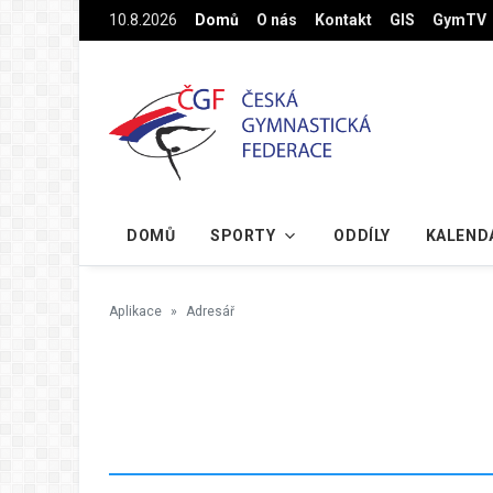
Na hlavní obsah
10.8.2026
Domů
O nás
Kontakt
GIS
GymTV
DOMŮ
SPORTY
ODDÍLY
KALEND
Aplikace
Adresář