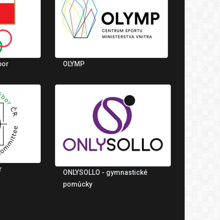
bor
OLYMP
r
ONLYSOLLO - gymnastické
pomůcky