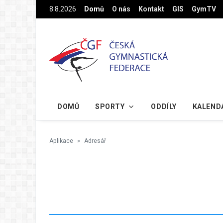
Na hlavní obsah
8.8.2026
Domů
O nás
Kontakt
GIS
GymTV
DOMŮ
SPORTY
ODDÍLY
KALEND
Aplikace
Adresář