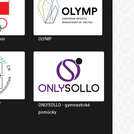
bor
OLYMP
r
ONLYSOLLO - gymnastické
pomůcky