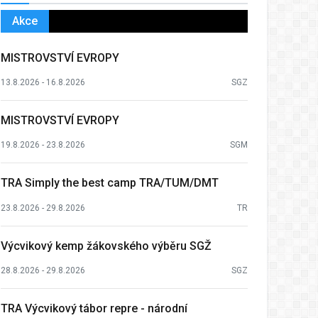
Akce
MISTROVSTVÍ EVROPY
13.8.2026 - 16.8.2026
SGZ
MISTROVSTVÍ EVROPY
19.8.2026 - 23.8.2026
SGM
TRA Simply the best camp TRA/TUM/DMT
23.8.2026 - 29.8.2026
TR
Výcvikový kemp žákovského výběru SGŽ
28.8.2026 - 29.8.2026
SGZ
TRA Výcvikový tábor repre - národní