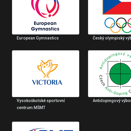
European Gymnastics
Český olympiský vý
Vysokoškolské sportovní
Antidopingový výbo
centrum MŠMT