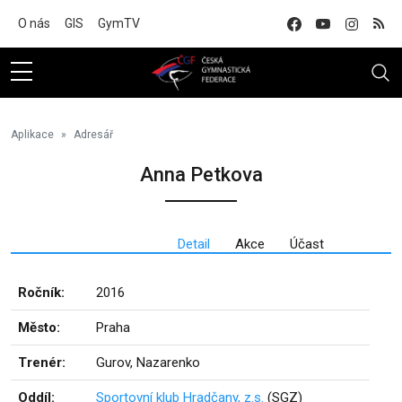
Na hlavní obsah
O nás
GIS
GymTV
Aplikace
Adresář
Anna Petkova
Detail
Akce
Účast
Ročník:
2016
Město:
Praha
Trenér:
Gurov, Nazarenko
Oddíl:
Sportovní klub Hradčany, z.s.
(SGZ)