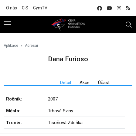
Na hlavní obsah
O nás
GIS
GymTV
Aplikace
Adresář
Dana Furioso
Detail
Akce
Účast
Ročník:
2007
Město:
Trhové Sviny
Trenér:
Tisoňová Zdeňka