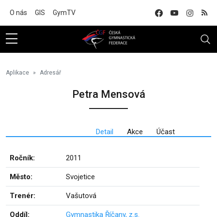
Na hlavní obsah
O nás
GIS
GymTV
Aplikace
Adresář
Petra Mensová
Detail
Akce
Účast
Ročník:
2011
Město:
Svojetice
Trenér:
Vašutová
Oddíl:
Gymnastika Říčany, z.s.