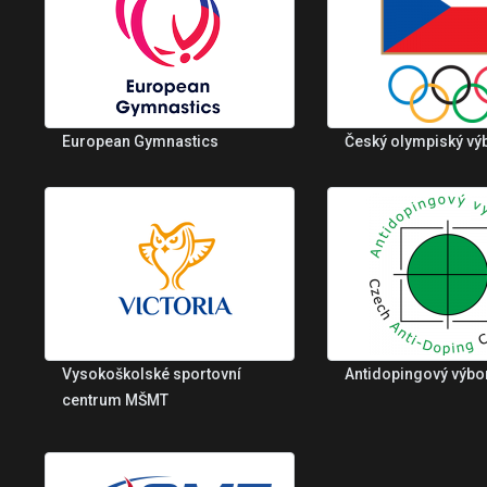
European Gymnastics
Český olympiský vý
Vysokoškolské sportovní
Antidopingový výbo
centrum MŠMT