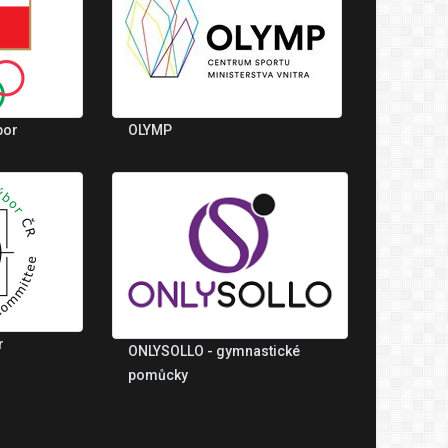
bor
OLYMP
r
ONLYSOLLO - gymnastické
pomůcky