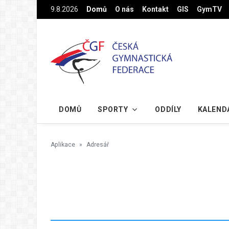
Na hlavní obsah
9.8.2026
Domů
O nás
Kontakt
GIS
GymTV
DOMŮ
SPORTY
ODDÍLY
KALEND
Aplikace
Adresář