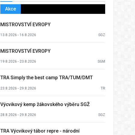
Akce
MISTROVSTVÍ EVROPY
13.8.2026 - 16.8.2026
SGZ
MISTROVSTVÍ EVROPY
19.8.2026 - 23.8.2026
SGM
TRA Simply the best camp TRA/TUM/DMT
23.8.2026 - 29.8.2026
TR
Výcvikový kemp žákovského výběru SGŽ
28.8.2026 - 29.8.2026
SGZ
TRA Výcvikový tábor repre - národní