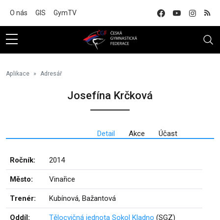
Na hlavní obsah
O nás
GIS
GymTV
Aplikace
Adresář
Josefína Krčková
Detail
Akce
Účast
Ročník:
2014
Město:
Vinařice
Trenér:
Kubínová, Bažantová
Oddíl:
Tělocvičná jednota Sokol Kladno
(SGZ)