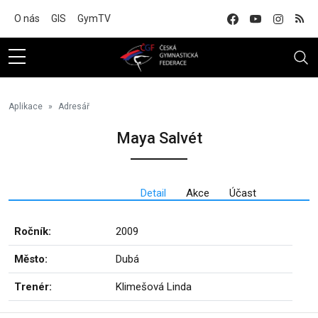
Na hlavní obsah
O nás
GIS
GymTV
Aplikace
Adresář
Maya Salvét
Detail
Akce
Účast
Ročník:
2009
Město:
Dubá
Trenér:
Klimešová Linda