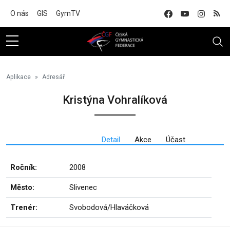
Na hlavní obsah
O nás
GIS
GymTV
Aplikace
Adresář
Kristýna Vohralíková
Detail
Akce
Účast
Ročník:
2008
Město:
Slivenec
Trenér:
Svobodová/Hlaváčková