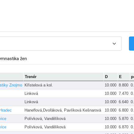
ymnastika žen
Trenér
D
E
p
stiky Znojmo
Křístelová a kol.
10.000
8.800
0
Linková
10.000
7.470
0
Linková
10.000
6.640
0
 Hradec
Haneflová,Dvořáková, Pavlíková Kešnarová
10.000
6.800
0
vice
Polívková, Vandělíková
10.000
5.870
0
vice
Polívková, Vandělíková
10.000
6.870
0