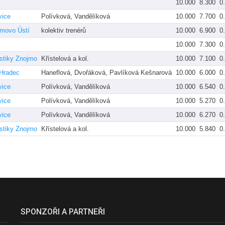
10.000
8.300
0
vice
Polívková, Vandělíková
10.000
7.700
0
movo Ústí
kolektiv trenérů
10.000
6.900
0
10.000
7.300
0
stiky Znojmo
Křístelová a kol.
10.000
7.100
0
 Hradec
Haneflová, Dvořáková, Pavlíková Kešnarová
10.000
6.000
0
vice
Polívková, Vandělíková
10.000
6.540
0
vice
Polívková, Vandělíková
10.000
5.270
0
vice
Polívková, Vandělíková
10.000
6.270
0
stiky Znojmo
Křístelová a kol.
10.000
5.840
0
SPONZOŘI A PARTNEŘI