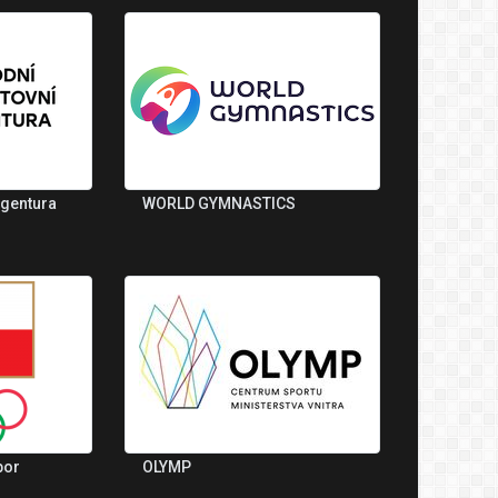
agentura
WORLD GYMNASTICS
bor
OLYMP