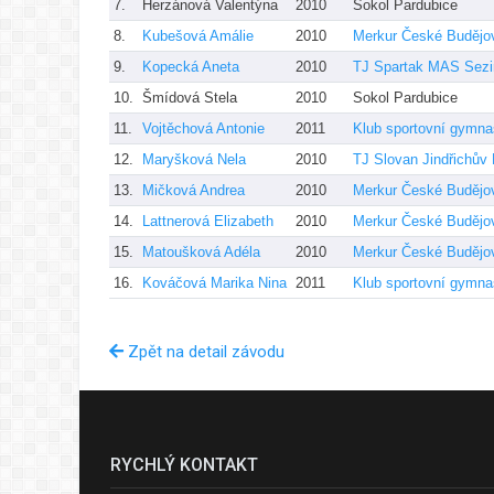
7.
Herzánová Valentýna
2010
Sokol Pardubice
8.
Kubešová Amálie
2010
Merkur České Budějo
9.
Kopecká Aneta
2010
TJ Spartak MAS Sezi
10.
Šmídová Stela
2010
Sokol Pardubice
11.
Vojtěchová Antonie
2011
Klub sportovní gymna
12.
Maryšková Nela
2010
TJ Slovan Jindřichův
13.
Mičková Andrea
2010
Merkur České Budějo
14.
Lattnerová Elizabeth
2010
Merkur České Budějo
15.
Matoušková Adéla
2010
Merkur České Budějo
16.
Kováčová Marika Nina
2011
Klub sportovní gymna
Zpět na detail závodu
RYCHLÝ KONTAKT