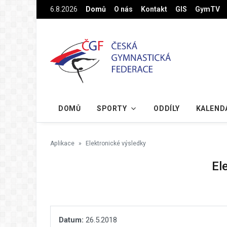
Na hlavní obsah
6.8.2026
Domů
O nás
Kontakt
GIS
GymTV
DOMŮ
SPORTY
ODDÍLY
KALEND
Aplikace
Elektronické výsledky
El
Datum:
26.5.2018