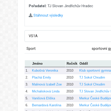
Pořadatel:
TJ Slovan Jindřichův Hradec
Stáhnout výsledky
Sport:
sportovní g
Jméno
Ročník
Oddíl
1.
Kubošná Veronika
2010
Klub sportovní gymna
2.
Plachá Emily
2010
TJ Sokol Chrudim
3.
Malinová Izabell Zoe
2010
TJ Sokol Chrudim
4.
Michalisková Linda
2010
TJ Slovan Jindřichův
5.
Vanišová Eliška
2010
Merkur České Budějo
6.
Bernardová Karolína
2010
Merkur České Budějo