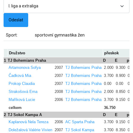
Sport:
sportovní gymnastika žen
Družstvo
přeskok
1
TJ Bohemians Praha
D
E
pe
Artamonova Sofya
2007
TJ Bohemians Praha
2.000
9.300
0.
Čadková Mia
2007
TJ Bohemians Praha
3.700
8.900
0.
Prokop Claudia
2007
TJ Bohemians Praha
0.00
0.00
0.
Strakošová Ema
2008
TJ Bohemians Praha
2.000
8.850
0.
Maříková Lucie
2006
TJ Bohemians Praha
3.700
9.150
0.
celkem
36.750
2
TJ Sokol Kampa A
D
E
pe
Kaplanová Nela Tereza
2006
AC Sparta Praha
3.700
9.150
0.
Doležalová Valérie Vivien
2007
TJ Sokol Kampa
3.700
8.350
0.