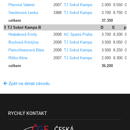
Plevová Valerie
2007
TJ Sokol Kampa
2.000
9.550
0.
Vasilevová Lenka
1988
TJ Sokol Kampa
3.700
8.750
0.
celkem
37.350
3
TJ Sokol Kampa B
D
E
pe
Hrabáková Emily
2008
AC Sparta Praha
3.700
9.200
0.
Bucková Kristýna
2008
TJ Sokol Kampa
3.500
8.050
0.
Fleischhansová Bára
2008
TJ Sokol Kampa
3.500
8.250
0.
Riško Alina
2007
TJ Sokol Kampa
2.000
9.300
0.
celkem
36.200
Zpět na detail závodu
RYCHLÝ KONTAKT