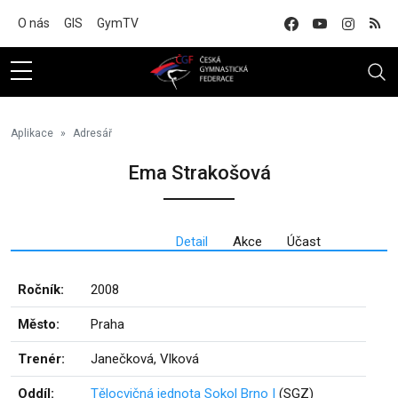
Na hlavní obsah
O nás
GIS
GymTV
Aplikace
Adresář
Ema Strakošová
Detail
Akce
Účast
Ročník:
2008
Město:
Praha
Trenér:
Janečková, Vlková
Oddíl:
Tělocvičná jednota Sokol Brno I
(SGZ)