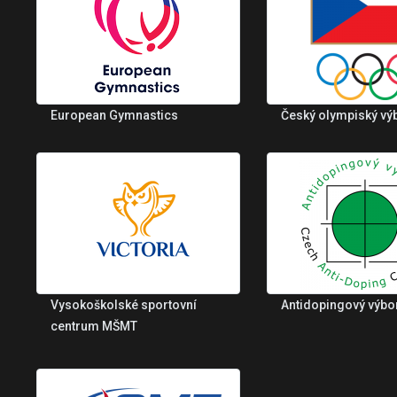
European Gymnastics
Český olympiský vý
Vysokoškolské sportovní
Antidopingový výbo
centrum MŠMT