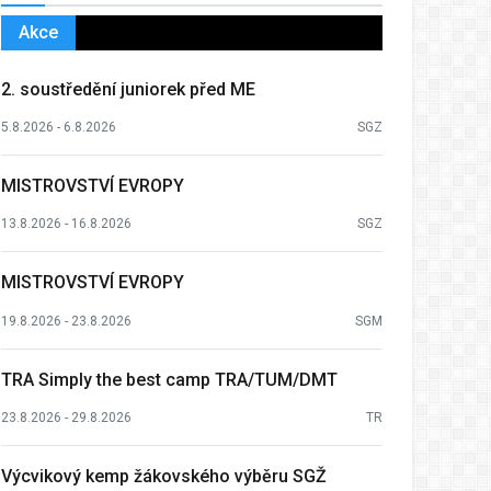
Akce
2. soustředění juniorek před ME
5.8.2026 - 6.8.2026
SGZ
MISTROVSTVÍ EVROPY
13.8.2026 - 16.8.2026
SGZ
MISTROVSTVÍ EVROPY
19.8.2026 - 23.8.2026
SGM
TRA Simply the best camp TRA/TUM/DMT
23.8.2026 - 29.8.2026
TR
Výcvikový kemp žákovského výběru SGŽ