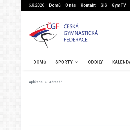
Na hlavní obsah
6.8.2026
Domů
O nás
Kontakt
GIS
GymTV
DOMŮ
SPORTY
ODDÍLY
KALEND
Aplikace
Adresář