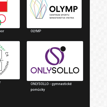
bor
OLYMP
r
ONLYSOLLO - gymnastické
pomůcky