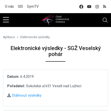
Na hlavní obsah
O nás
GIS
GymTV
Aplikace
Elektronické výsledky
Elektronické výsledky - SGŽ Veselský
pohár
Datum:
6.4.2019
Pořadatel:
Sokolská ul.651 Veselí nad Lužnicí
Stáhnout výsledky