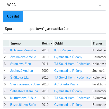
Sport:
sportovní gymnastika žen
Jméno
Ročník
Oddíl
Trenér
1.
Kubošná Veronika
2010
KSG Znojmo
Křístelová a
2.
Žvejkalová Amélie
2010
Gymnastika Říčany
Bernardová
3.
Strculová Elen
2011
TJ Sokol Horní Počernice
Kolektiv tr
4.
Jechová Andrea
2009
Gymnastika Říčany
Jechová
5.
Šrůtková Ela
2010
TJ Sokol Horní Počernice
Kolektiv tr
6.
Steinhauserová Julie
2010
AC Sparta Praha
kolektiv tre
7.
Šebestová Karolína
2010
Gymnastika Říčany
Bernardová
8.
Kurfürstová Eliška
2010
TJ Sokol Horní Počernice
Sýkorová
9.
Bezoušková Sofie
2010
Gymnastika Říčany
Bernardová