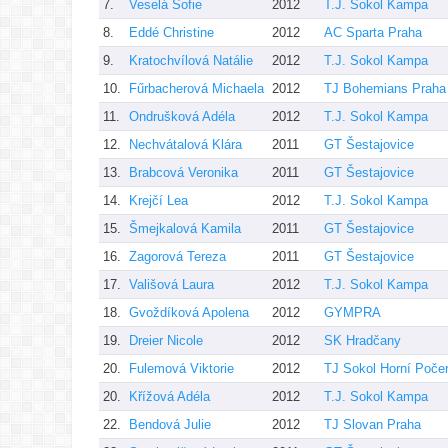
7.
Veselá Sofie
2012
T.J. Sokol Kampa
8.
Eddé Christine
2012
AC Sparta Praha
9.
Kratochvílová Natálie
2012
T.J. Sokol Kampa
10.
Fűrbacherová Michaela
2012
TJ Bohemians Praha
11.
Ondrušková Adéla
2012
T.J. Sokol Kampa
12.
Nechvátalová Klára
2011
GT Šestajovice
13.
Brabcová Veronika
2011
GT Šestajovice
14.
Krejčí Lea
2012
T.J. Sokol Kampa
15.
Šmejkalová Kamila
2011
GT Šestajovice
16.
Zagorová Tereza
2011
GT Šestajovice
17.
Vališová Laura
2012
T.J. Sokol Kampa
18.
Gvoždíková Apolena
2012
GYMPRA
19.
Dreier Nicole
2012
SK Hradčany
20.
Fulemová Viktorie
2012
TJ Sokol Horní Poče
20.
Křížová Adéla
2012
T.J. Sokol Kampa
22.
Bendová Julie
2012
TJ Slovan Praha