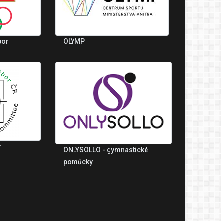
bor
OLYMP
r
ONLYSOLLO - gymnastické
pomůcky