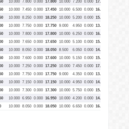
50
10.000
7.800
0.000
17.800
10.000
7.200
0.000
17.200
10.000
5.
50
10.000
7.450
0.000
17.450
10.000
6.500
0.000
16.500
10.000
6.
50
10.000
8.250
0.000
18.250
10.000
5.200
0.000
15.200
10.000
6.
00
10.000
7.750
0.000
17.750
9.000
4.950
0.000
13.950
10.000
7.
50
10.000
7.800
0.000
17.800
10.000
6.250
0.000
16.250
10.000
5.
00
10.000
7.650
0.000
17.650
10.000
5.100
0.000
15.100
10.000
6.
50
10.000
8.050
0.000
18.050
8.500
6.050
0.000
14.550
9.600
5.
50
10.000
7.600
0.000
17.600
10.000
5.150
0.000
15.150
10.000
5.
00
10.000
7.250
0.000
17.250
10.000
7.450
0.000
17.450
7.900
6.
50
10.000
7.750
0.000
17.750
9.000
4.350
0.000
13.350
10.000
7.
50
10.000
7.150
0.000
17.150
10.000
4.950
0.000
14.950
9.600
6.
00
10.000
7.300
0.000
17.300
10.000
5.750
0.000
15.750
9.200
5.
50
10.000
6.950
0.000
16.950
10.000
4.200
0.000
14.200
9.000
5.
0
10.000
8.050
0.000
18.050
10.000
6.650
0.000
16.650
10.000
6.