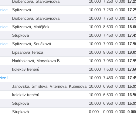
Brabencová, Stankovičová
10.000
7.250
0.000
17.2
rnice
Spitzerová
10.000
7.250
0.000
17.2
Brabencová, Stankovičová
10.000
7.750
0.000
17.7
rnice
Spitzerová, Matějček
10.000
8.600
0.000
18.6
Stupková
10.000
7.450
0.000
17.4
rnice
Spitzerová, Součková
10.000
7.900
0.000
17.9
Lipšanová Tereza
10.000
9.050
0.000
19.0
Hadrbolcová, Moryskova B.
10.000
7.950
0.000
17.9
kolektiv trenérů
10.000
7.600
0.000
17.6
ice I.
10.000
7.450
0.000
17.4
Janovská, Šmídová, Viternová, Kubešová
10.000
6.950
0.000
16.9
kolektiv trenérů
10.000
6.500
0.000
16.5
Stupková
10.000
6.950
0.000
16.9
Stupková
0.000
0.000
0.000
0.00