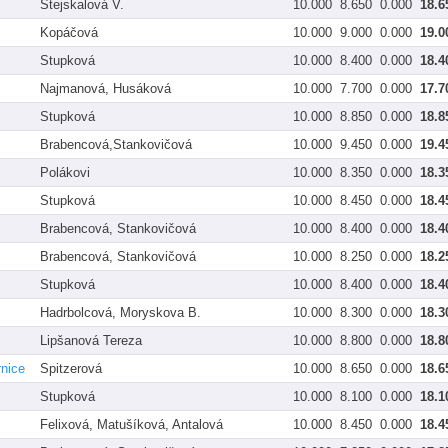
Stejskalová V.
10.000
8.650
0.000
18.6
Kopáčová
10.000
9.000
0.000
19.0
Stupková
10.000
8.400
0.000
18.4
Najmanová, Husáková
10.000
7.700
0.000
17.7
Stupková
10.000
8.850
0.000
18.8
Brabencová,Stankovičová
10.000
9.450
0.000
19.4
Polákovi
10.000
8.350
0.000
18.3
Stupková
10.000
8.450
0.000
18.4
Brabencová, Stankovičová
10.000
8.400
0.000
18.4
Brabencová, Stankovičová
10.000
8.250
0.000
18.2
Stupková
10.000
8.400
0.000
18.4
Hadrbolcová, Moryskova B.
10.000
8.300
0.000
18.3
Lipšanová Tereza
10.000
8.800
0.000
18.8
rnice
Spitzerová
10.000
8.650
0.000
18.6
Stupková
10.000
8.100
0.000
18.1
Felixová, Matušíková, Antalová
10.000
8.450
0.000
18.4