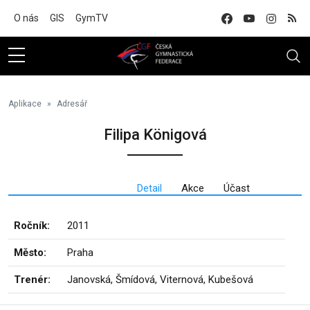
Na hlavní obsah
O nás
GIS
GymTV
Aplikace
Adresář
Filipa Königová
Detail
Akce
Účast
Ročník:
2011
Město:
Praha
Trenér:
Janovská, Šmídová, Viternová, Kubešová