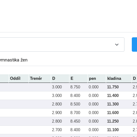
ymnastika žen
Oddíl
Trenér
D
E
pen
kladina
D
3.000
8.750
0.000
11.750
2.
3.000
8.400
0.000
11.400
2.
2.800
8.500
0.000
11.300
2.
2.900
8.700
0.000
11.600
2.
2.800
8.450
0.000
11.250
2.
2.700
8.400
0.000
11.100
2.