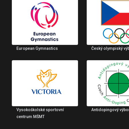
European Gymnastics
Český olympiský vý
Vysokoškolské sportovní
Antidopingový výbo
centrum MŠMT