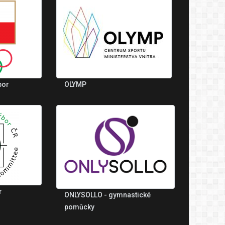
bor
OLYMP
r
ONLYSOLLO - gymnastické
pomůcky