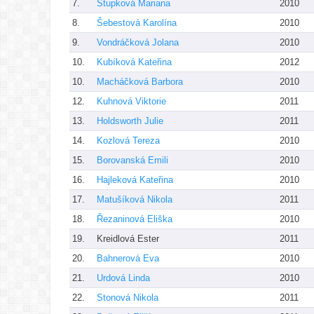
7.
Stupková Mariana
2010
8.
Šebestová Karolína
2010
9.
Vondráčková Jolana
2010
10.
Kubíková Kateřina
2012
10.
Macháčková Barbora
2010
12.
Kuhnová Viktorie
2011
13.
Holdsworth Julie
2011
14.
Kozlová Tereza
2010
15.
Borovanská Emili
2010
16.
Hajleková Kateřina
2010
17.
Matušíková Nikola
2011
18.
Řezaninová Eliška
2010
19.
Kreidlová Ester
2011
20.
Bahnerová Eva
2010
21.
Urdová Linda
2010
22.
Stonová Nikola
2011