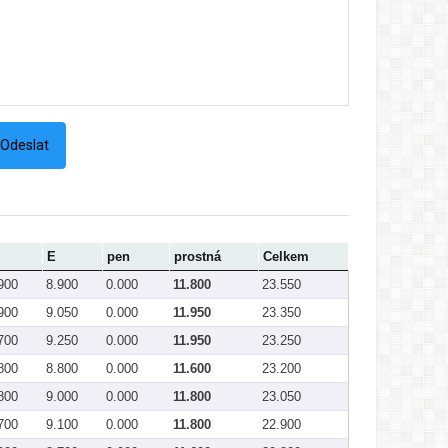
E
pen
prostná
Celkem
900
8.900
0.000
11.800
23.550
900
9.050
0.000
11.950
23.350
700
9.250
0.000
11.950
23.250
800
8.800
0.000
11.600
23.200
800
9.000
0.000
11.800
23.050
700
9.100
0.000
11.800
22.900