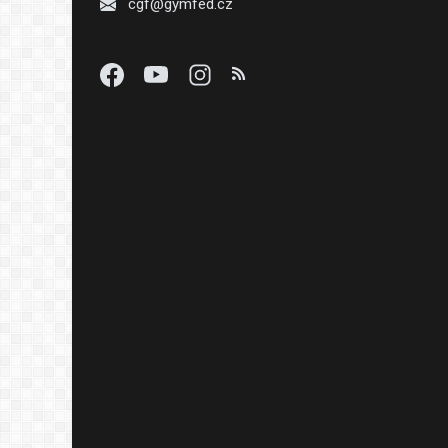
cgf@gymfed.cz