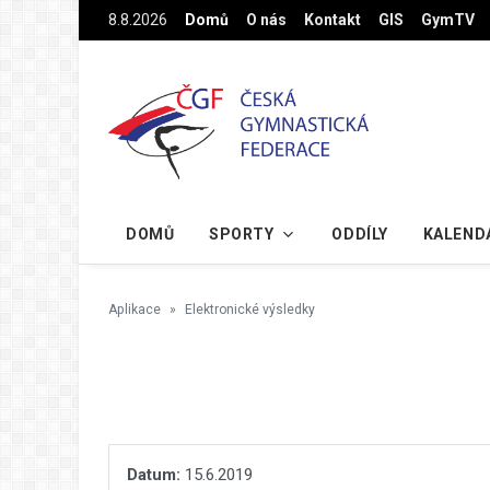
Na hlavní obsah
8.8.2026
Domů
O nás
Kontakt
GIS
GymTV
DOMŮ
SPORTY
ODDÍLY
KALEND
Aplikace
Elektronické výsledky
Datum:
15.6.2019