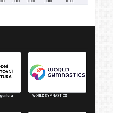
000
0.000
0.000
0.000
0.000
agentura
WORLD GYMNASTICS