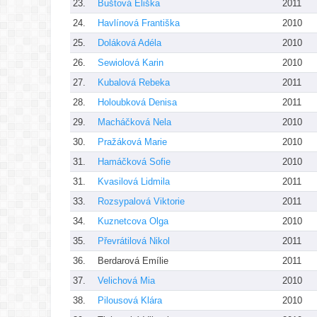
23.
Buštová Eliška
2011
24.
Havlínová Františka
2010
25.
Doláková Adéla
2010
26.
Sewiolová Karin
2010
27.
Kubalová Rebeka
2011
28.
Holoubková Denisa
2011
29.
Macháčková Nela
2010
30.
Pražáková Marie
2010
31.
Hamáčková Sofie
2010
31.
Kvasilová Lidmila
2011
33.
Rozsypalová Viktorie
2011
34.
Kuznetcova Olga
2010
35.
Převrátilová Nikol
2011
36.
Berdarová Emílie
2011
37.
Velichová Mia
2010
38.
Pilousová Klára
2010