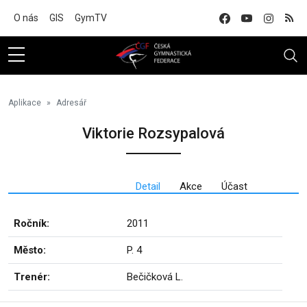
Na hlavní obsah
O nás
GIS
GymTV
Aplikace
Adresář
Viktorie Rozsypalová
Detail
Akce
Účast
Ročník:
2011
Město:
P. 4
Trenér:
Bečičková L.