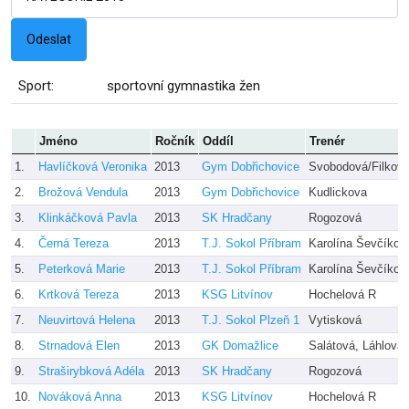
Sport:
sportovní gymnastika žen
Jméno
Ročník
Oddíl
Trenér
1.
Havlíčková Veronika
2013
Gym Dobřichovice
Svobodová/Filkov
2.
Brožová Vendula
2013
Gym Dobřichovice
Kudlickova
3.
Klinkáčková Pavla
2013
SK Hradčany
Rogozová
4.
Černá Tereza
2013
T.J. Sokol Příbram
Karolína Ševčíkov
5.
Peterková Marie
2013
T.J. Sokol Příbram
Karolína Ševčíkov
6.
Krtková Tereza
2013
KSG Litvínov
Hochelová R
7.
Neuvirtová Helena
2013
T.J. Sokol Plzeň 1
Vytisková
8.
Strnadová Elen
2013
GK Domažlice
Salátová, Láhlová
9.
Straširybková Adéla
2013
SK Hradčany
Rogozová
10.
Nováková Anna
2013
KSG Litvínov
Hochelová R