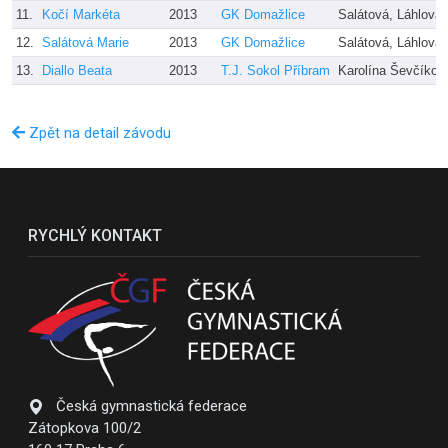
11.
Kočí Markéta
2013
GK Domažlice
Salátová, Láhlová
12.
Salátová Marie
2013
GK Domažlice
Salátová, Láhlová
13.
Diallo Beata
2013
T.J. Sokol Příbram
Karolína Ševčíkov
Zpět na detail závodu
RYCHLÝ KONTAKT
Česká gymnastická federace
Zátopkova 100/2