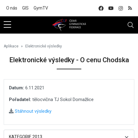
Na hlavní obsah
O nás
GIS
GymTV
Aplikace
Elektronické výsledky
Elektronické výsledky - O cenu Chodska
Datum:
6.11.2021
Pořadatel:
tělocvična TJ Sokol Domažlice
Stáhnout výsledky