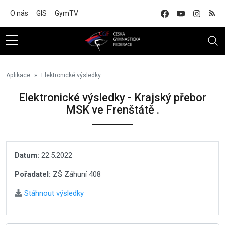
Na hlavní obsah
O nás
GIS
GymTV
Aplikace
Elektronické výsledky
Elektronické výsledky - Krajský přebor
MSK ve Frenštátě .
Datum:
22.5.2022
Pořadatel:
ZŠ Záhuní 408
Stáhnout výsledky