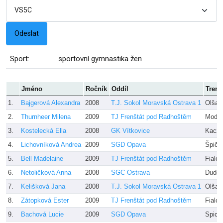
Sport:
sportovní gymnastika žen
Jméno
Ročník
Oddíl
Trené
1.
Bajgerová Alexandra
2008
T.J. Sokol Moravská Ostrava 1
Olšar
2.
Thurnheer Milena
2009
TJ Frenštát pod Radhoštěm
Modro
3.
Kostelecká Ella
2008
GK Vítkovice
Kaczo
4.
Lichovníková Andrea
2009
SGD Opava
Špičk
5.
Bell Madelaine
2009
TJ Frenštát pod Radhoštěm
Fialo
6.
Netoličková Anna
2008
SGC Ostrava
Dudov
7.
Kelišková Jana
2008
T.J. Sokol Moravská Ostrava 1
Olšar
8.
Zátopková Ester
2009
TJ Frenštát pod Radhoštěm
Fialo
9.
Bachová Lucie
2009
SGD Opava
Spick