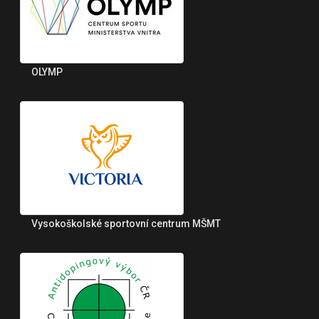
OLYMP
Vysokoškolské sportovní centrum MŠMT