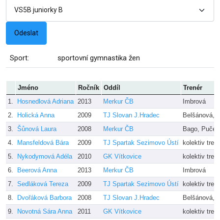
Sport:
sportovní gymnastika žen
Jméno
Ročník
Oddíl
Trenér
1.
Hosnedlová Adriana
2013
Merkur ČB
Imbrová
2.
Holická Anna
2009
TJ Slovan J.Hradec
Belšánová, D
3.
Šůnová Laura
2008
Merkur ČB
Bago, Pučej
4.
Mansfeldová Bára
2009
TJ Spartak Sezimovo Ústí
kolektiv tren
5.
Nykodymová Adéla
2010
GK Vítkovice
kolektiv tren
6.
Beerová Anna
2013
Merkur ČB
Imbrová
7.
Sedláková Tereza
2009
TJ Spartak Sezimovo Ústí
kolektiv tren
8.
Dvořáková Barbora
2008
TJ Slovan J.Hradec
Belšánová,D
9.
Novotná Sára Anna
2011
GK Vítkovice
kolektiv tren