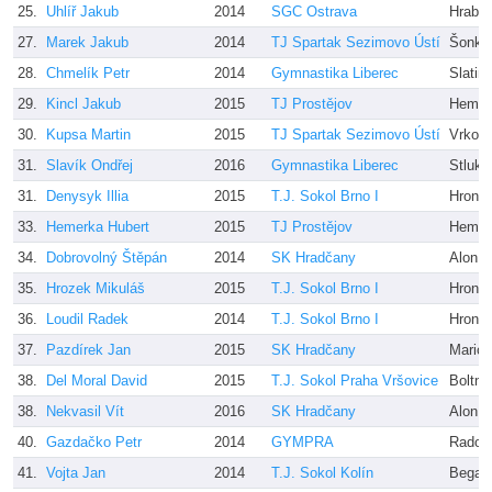
25.
Uhlíř Jakub
2014
SGC Ostrava
Hrabá
27.
Marek Jakub
2014
TJ Spartak Sezimovo Ústí
Šonka
28.
Chmelík Petr
2014
Gymnastika Liberec
Slatin
29.
Kincl Jakub
2015
TJ Prostějov
Hemer
30.
Kupsa Martin
2015
TJ Spartak Sezimovo Ústí
Vrkoč
31.
Slavík Ondřej
2016
Gymnastika Liberec
Stluko
31.
Denysyk Illia
2015
T.J. Sokol Brno I
Hron, 
33.
Hemerka Hubert
2015
TJ Prostějov
Hemer
34.
Dobrovolný Štěpán
2014
SK Hradčany
Alon 
35.
Hrozek Mikuláš
2015
T.J. Sokol Brno I
Hron, 
36.
Loudil Radek
2014
T.J. Sokol Brno I
Hron, 
37.
Pazdírek Jan
2015
SK Hradčany
Mario 
38.
Del Moral David
2015
T.J. Sokol Praha Vršovice
Boltna
38.
Nekvasil Vít
2016
SK Hradčany
Alon 
40.
Gazdačko Petr
2014
GYMPRA
Radov
41.
Vojta Jan
2014
T.J. Sokol Kolín
Bega