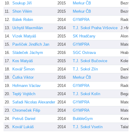
10.
Soukup Jiří
2015
Merkur ČB
Bezruk
11.
Shon Vilém
2015
Merkur ČB
Bezruk
12.
Bálek Robin
2014
GYMPRA
Radov
13.
Uchytil Maxmilián
2014
T.J. Sokol Praha Vršovice
J.+M. 
14.
Vízek Matyáš
2015
SK Hradčany
Alon 
15.
Pavlíček Jindřich Jan
2014
GYMPRA
Matejz
16.
Sládeček Jáchym
2016
SGC Ostrava
Hrabá
17.
Kos Matyáš
2015
T.J. Sokol Bučovice
Kolekt
18.
Kovář Šimon
2014
T.J. Sokol Zlín
Daněk
18.
Čutka Viktor
2016
Merkur ČB
Bezruk
19.
Hofmann Václav
2014
GYMPRA
Radov
20.
Teplý Vojtěch
2014
T.J. Sokol Kolín
Bega
20.
Safadi Nicolas Alexander
2014
GYMPRA
Matejz
23.
Chromeček Filip
2014
GYMPRA
Matejz
24.
Petruš Daniel
2014
BubbleGym
Koneč
25.
Kovář Lukáš
2014
T.J. Sokol Vsetín
Talaš 