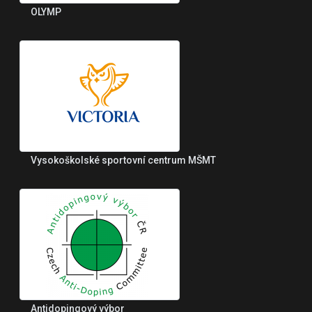
OLYMP
Vysokoškolské sportovní centrum MŠMT
Antidopingový výbor