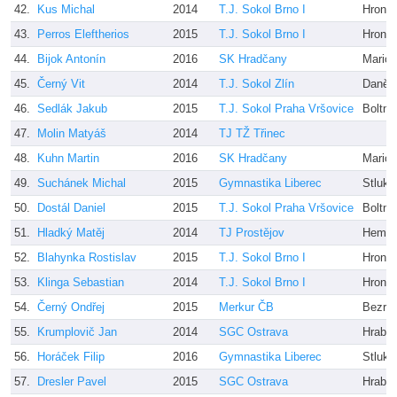
42.
Kus Michal
2014
T.J. Sokol Brno I
Hron, 
43.
Perros Eleftherios
2015
T.J. Sokol Brno I
Hron, 
44.
Bijok Antonín
2016
SK Hradčany
Mario 
45.
Černý Vit
2014
T.J. Sokol Zlín
Daněk
46.
Sedlák Jakub
2015
T.J. Sokol Praha Vršovice
Boltna
47.
Molin Matyáš
2014
TJ TŽ Třinec
48.
Kuhn Martin
2016
SK Hradčany
Mario 
49.
Suchánek Michal
2015
Gymnastika Liberec
Stluko
50.
Dostál Daniel
2015
T.J. Sokol Praha Vršovice
Boltna
51.
Hladký Matěj
2014
TJ Prostějov
Hemer
52.
Blahynka Rostislav
2015
T.J. Sokol Brno I
Hron, 
53.
Klinga Sebastian
2014
T.J. Sokol Brno I
Hron,
54.
Černý Ondřej
2015
Merkur ČB
Bezruk
55.
Krumplovič Jan
2014
SGC Ostrava
Hrabá
56.
Horáček Filip
2016
Gymnastika Liberec
Stluko
57.
Dresler Pavel
2015
SGC Ostrava
Hrabá