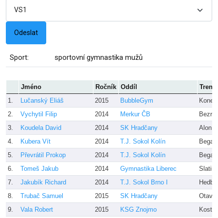
Sport:
sportovní gymnastika mužů
Jméno
Ročník
Oddíl
Trené
1.
Lučanský Eliáš
2015
BubbleGym
Koneč
2.
Vychytil Filip
2014
Merkur ČB
Bezruk
3.
Koudela David
2014
SK Hradčany
Alon 
4.
Kubera Vít
2014
T.J. Sokol Kolín
Bega
5.
Převrátil Prokop
2014
T.J. Sokol Kolín
Bega
6.
Tomeš Jakub
2014
Gymnastika Liberec
Slatin
7.
Jakubík Richard
2014
T.J. Sokol Brno I
Hedbá
8.
Trubač Samuel
2015
SK Hradčany
Otava
9.
Vala Robert
2015
KSG Znojmo
Kostik