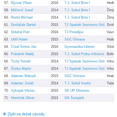
57.
Rýznar Viliam
2016
T.J. Sokol Brno I
Hedbá
59.
Milčevič Josef
2014
T.J. Sokol Brno I
Žitný,
60.
Rontó Michael
2014
T.J. Sokol Brno I
Žitný,
61.
Dvořáček Daniel
2015
TJ Spartak Sezimovo Ústí
Dvořá
62.
Doležal Petr
2016
TJ Prostějov
Vavre
63.
Uhlíř Adam
2015
SGC Ostrava
Hrabá
64.
Císař Šimon Jan
2016
Gymnastika Liberec
Stluko
65.
Poledník Matěj
2015
T.J. Sokol Praha Vršovice
Boltna
66.
Tichý Tomáš
2014
TJ Spartak Sezimovo Ústí
Vrkoč
67.
Šonka Martin
2014
TJ Spartak Sezimovo Ústí
Vrkoč
68.
Adamec Matouš
2015
SGC Ostrava
Hrabá
69.
Adamec Jonáš
2014
T.J. Sokol Vsetín
Talaš 
70.
Vykopal Václav
2015
SK UP Olomouc
71.
Horníček Oliver
2015
GK Šumperk
Zpět na detail závodu