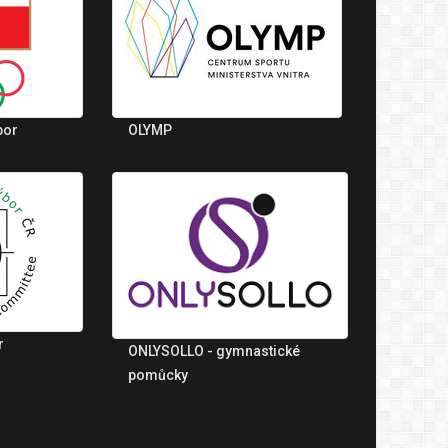
bor
OLYMP
r
ONLYSOLLO - gymnastické
pomůcky