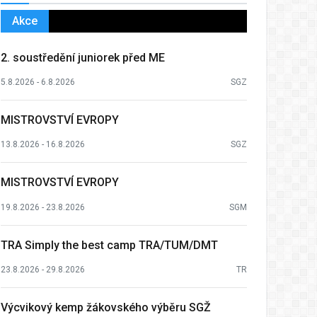
Akce
2. soustředění juniorek před ME
5.8.2026 - 6.8.2026
SGZ
MISTROVSTVÍ EVROPY
13.8.2026 - 16.8.2026
SGZ
MISTROVSTVÍ EVROPY
19.8.2026 - 23.8.2026
SGM
TRA Simply the best camp TRA/TUM/DMT
23.8.2026 - 29.8.2026
TR
Výcvikový kemp žákovského výběru SGŽ