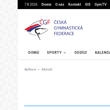
Na hlavní obsah
7.8.2026
Domů
O nás
Kontakt
GIS
GymTV
DOMŮ
SPORTY
ODDÍLY
KALEND
Aplikace
Adresář