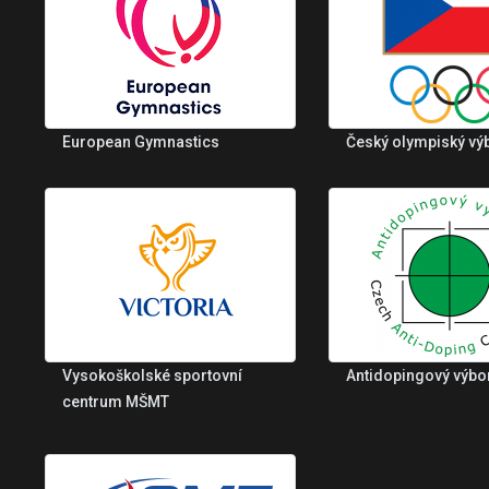
European Gymnastics
Český olympiský vý
Vysokoškolské sportovní
Antidopingový výbo
centrum MŠMT