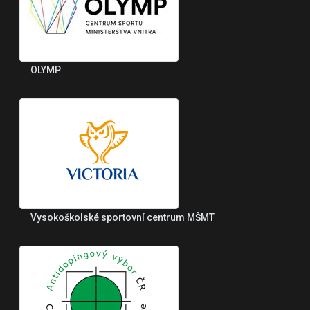
OLYMP
Vysokoškolské sportovní centrum MŠMT