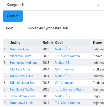
Sport:
sportovní gymnastika žen
Jméno
Ročník
Oddíl
Trenér
1.
Beerová Anna
2013
Merkur ČB
Imbrová
2.
Vláčilová Laura
2013
T.J. Sokol Kampa
Říhová
3.
Hosnedlová Adriana
2013
Merkur ČB
Imbrová
4.
Ulehlová Anna
2014
GK Vítkovice
Prutkayov
5.
Kubičková Adina
2014
Merkur ČB
Imbrová
6.
Křižoščaková Sára
2013
GK Vítkovice
Prutkayov
7.
Nováková Natálie
2013
TJ Bohemians Praha
Najmanov
8.
Janoušková Adéla
2013
Merkur ČB
Bago, Puč
9.
Stráníková Lucie
2014
T.J. Sokol Kampa
Najmanov