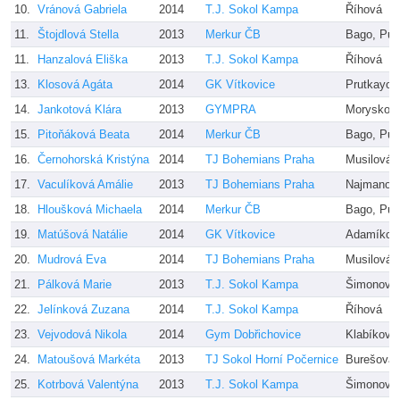
10.
Vránová Gabriela
2014
T.J. Sokol Kampa
Říhová
11.
Štojdlová Stella
2013
Merkur ČB
Bago, Puč
11.
Hanzalová Eliška
2013
T.J. Sokol Kampa
Říhová
13.
Klosová Agáta
2014
GK Vítkovice
Prutkayov
14.
Jankotová Klára
2013
GYMPRA
Morysková
15.
Pitoňáková Beata
2014
Merkur ČB
Bago, Puč
16.
Černohorská Kristýna
2014
TJ Bohemians Praha
Musilová,
17.
Vaculíková Amálie
2013
TJ Bohemians Praha
Najmanov
18.
Hloušková Michaela
2014
Merkur ČB
Bago, Puč
19.
Matúšová Natálie
2014
GK Vítkovice
Adamíkov
20.
Mudrová Eva
2014
TJ Bohemians Praha
Musilová,
21.
Pálková Marie
2013
T.J. Sokol Kampa
Šimonovsk
22.
Jelínková Zuzana
2014
T.J. Sokol Kampa
Říhová
23.
Vejvodová Nikola
2014
Gym Dobřichovice
Klabíková
24.
Matoušová Markéta
2013
TJ Sokol Horní Počernice
Burešová,
25.
Kotrbová Valentýna
2013
T.J. Sokol Kampa
Šimonovsk