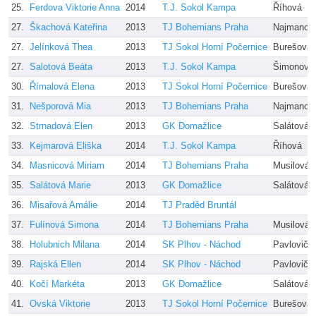
25.
Ferdova Viktorie Anna
2014
T.J. Sokol Kampa
Říhová
27.
Škachová Kateřina
2013
TJ Bohemians Praha
Najmanov
27.
Jelínková Thea
2013
TJ Sokol Horní Počernice
Burešová,
27.
Salotová Beáta
2013
T.J. Sokol Kampa
Šimonovsk
30.
Římalová Elena
2013
TJ Sokol Horní Počernice
Burešová,
31.
Nešporová Mia
2013
TJ Bohemians Praha
Najmanov
32.
Strnadová Elen
2013
GK Domažlice
Salátová
33.
Kejmarová Eliška
2014
T.J. Sokol Kampa
Říhová
34.
Masnicová Miriam
2014
TJ Bohemians Praha
Musilová,
35.
Salátová Marie
2013
GK Domažlice
Salátová
36.
Misařová Amálie
2014
TJ Praděd Bruntál
37.
Fulínová Simona
2014
TJ Bohemians Praha
Musilová,
38.
Holubnich Milana
2014
SK Plhov - Náchod
Pavlovičo
39.
Rajská Ellen
2014
SK Plhov - Náchod
Pavlovičo
40.
Kočí Markéta
2013
GK Domažlice
Salátová
41.
Ovská Viktorie
2013
TJ Sokol Horní Počernice
Burešová,