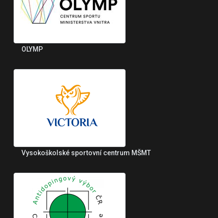
OLYMP
Vysokoškolské sportovní centrum MŠMT