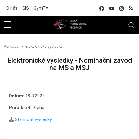
Na hlavní obsah
O nás
GIS
GymTV
Aplikace
Elektronické výsledky
Elektronické výsledky - Nominační závod
na MS a MSJ
Datum:
19.3.2023
Pořadatel:
Praha
Stáhnout výsledky