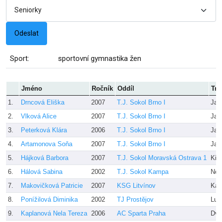
Sport:
sportovní gymnastika žen
Jméno
Ročník
Oddíl
Tre
1.
Drncová Eliška
2007
T.J. Sokol Brno I
Jan
2.
Vlková Alice
2007
T.J. Sokol Brno I
Jan
3.
Peterková Klára
2006
T.J. Sokol Brno I
Jan
4.
Artamonova Soňa
2007
T.J. Sokol Brno I
Jan
5.
Hájková Barbora
2007
T.J. Sokol Moravská Ostrava 1
Kin
6.
Hálová Sabina
2002
T.J. Sokol Kampa
Nov
7.
Makovičková Patricie
2007
KSG Litvínov
Kar
8.
Ponížilová Diminika
2002
TJ Prostějov
Luk
9.
Kaplanová Nela Tereza
2006
AC Sparta Praha
Dvo