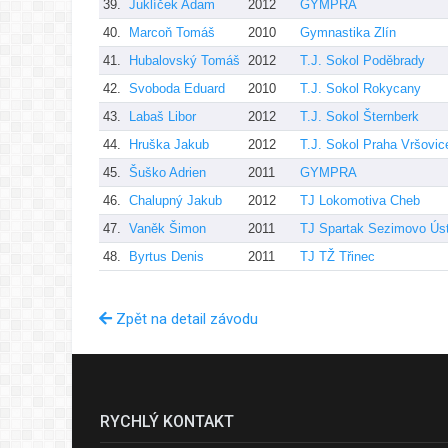
39.
Juklíček Adam
2012
GYMPRA
40.
Marcoň Tomáš
2010
Gymnastika Zlín
41.
Hubalovský Tomáš
2012
T.J. Sokol Poděbrady
42.
Svoboda Eduard
2010
T.J. Sokol Rokycany
43.
Labaš Libor
2012
T.J. Sokol Šternberk
44.
Hruška Jakub
2012
T.J. Sokol Praha Vršovic
45.
Šuško Adrien
2011
GYMPRA
46.
Chalupný Jakub
2012
TJ Lokomotiva Cheb
47.
Vaněk Šimon
2011
TJ Spartak Sezimovo Úst
48.
Byrtus Denis
2011
TJ TŽ Třinec
Zpět na detail závodu
RYCHLÝ KONTAKT