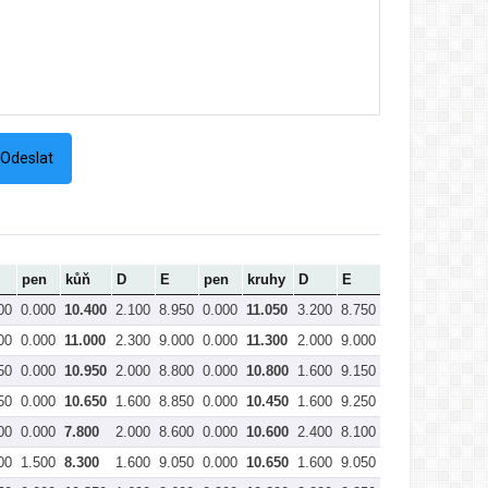
pen
kůň
D
E
pen
kruhy
D
E
pen
přeskok
00
0.000
10.400
2.100
8.950
0.000
11.050
3.200
8.750
0.000
11.950
00
0.000
11.000
2.300
9.000
0.000
11.300
2.000
9.000
0.000
11.000
50
0.000
10.950
2.000
8.800
0.000
10.800
1.600
9.150
0.000
10.750
50
0.000
10.650
1.600
8.850
0.000
10.450
1.600
9.250
0.000
10.850
00
0.000
7.800
2.000
8.600
0.000
10.600
2.400
8.100
0.000
10.500
00
1.500
8.300
1.600
9.050
0.000
10.650
1.600
9.050
0.100
10.550