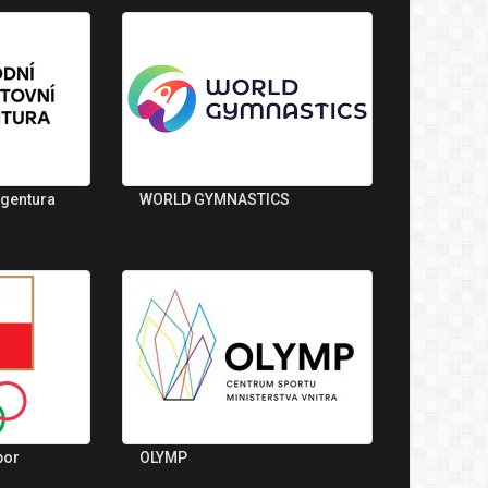
agentura
WORLD GYMNASTICS
bor
OLYMP