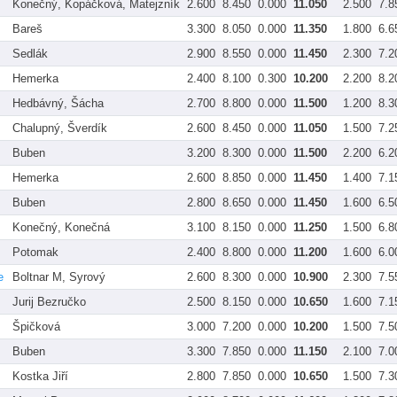
Konečný, Kopáčková, Matejzník
2.600
8.450
0.000
11.050
2.500
7.8
Bareš
3.300
8.050
0.000
11.350
1.800
6.6
Sedlák
2.900
8.550
0.000
11.450
2.300
7.2
Hemerka
2.400
8.100
0.300
10.200
2.200
8.2
Hedbávný, Šácha
2.700
8.800
0.000
11.500
1.200
8.3
Chalupný, Šverdík
2.600
8.450
0.000
11.050
1.500
7.2
Buben
3.200
8.300
0.000
11.500
2.200
6.2
Hemerka
2.600
8.850
0.000
11.450
1.400
7.1
Buben
2.800
8.650
0.000
11.450
1.600
6.5
Konečný, Konečná
3.100
8.150
0.000
11.250
1.500
6.8
Potomak
2.400
8.800
0.000
11.200
1.600
6.0
e
Boltnar M, Syrový
2.600
8.300
0.000
10.900
2.300
7.5
Jurij Bezručko
2.500
8.150
0.000
10.650
1.600
7.1
Špičková
3.000
7.200
0.000
10.200
1.500
7.5
Buben
3.300
7.850
0.000
11.150
2.100
7.0
Kostka Jiří
2.800
7.850
0.000
10.650
1.500
7.3