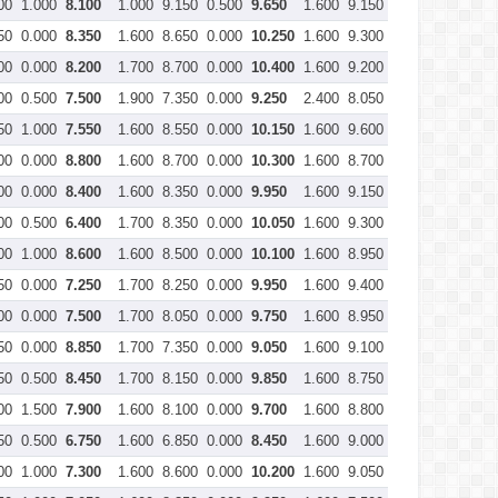
00
1.000
8.100
1.000
9.150
0.500
9.650
1.600
9.150
0.000
10.750
50
0.000
8.350
1.600
8.650
0.000
10.250
1.600
9.300
0.000
10.900
00
0.000
8.200
1.700
8.700
0.000
10.400
1.600
9.200
0.000
10.800
00
0.500
7.500
1.900
7.350
0.000
9.250
2.400
8.050
0.000
10.450
50
1.000
7.550
1.600
8.550
0.000
10.150
1.600
9.600
0.000
11.200
00
0.000
8.800
1.600
8.700
0.000
10.300
1.600
8.700
0.000
10.300
00
0.000
8.400
1.600
8.350
0.000
9.950
1.600
9.150
0.000
10.750
00
0.500
6.400
1.700
8.350
0.000
10.050
1.600
9.300
0.100
10.800
00
1.000
8.600
1.600
8.500
0.000
10.100
1.600
8.950
0.000
10.550
50
0.000
7.250
1.700
8.250
0.000
9.950
1.600
9.400
0.000
11.000
00
0.000
7.500
1.700
8.050
0.000
9.750
1.600
8.950
0.000
10.550
50
0.000
8.850
1.700
7.350
0.000
9.050
1.600
9.100
0.000
10.700
50
0.500
8.450
1.700
8.150
0.000
9.850
1.600
8.750
0.000
10.350
00
1.500
7.900
1.600
8.100
0.000
9.700
1.600
8.800
0.000
10.400
50
0.500
6.750
1.600
6.850
0.000
8.450
1.600
9.000
0.000
10.600
00
1.000
7.300
1.600
8.600
0.000
10.200
1.600
9.050
0.000
10.650