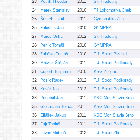
23.
Petřík Theodor
2011
SK Hradčany
24.
Marek Stanislav
2010
TJ Lokomotiva Cheb
25.
Šústek Jakub
2011
Gymnastika Zlín
25.
Falešník Jan
2010
GYMPRA
27.
Mareš Oskar
2012
SK Hradčany
28.
Perlík Tomáš
2010
GYMPRA
28.
Zahálka Tomáš
2010
T.J. Sokol Plzeň 1
30.
Mrázek Štěpán
2011
T.J. Sokol Poděbrady
31.
Čuport Benjamín
2010
KSG Znojmo
32.
Pošík Radek
2012
T.J. Sokol Poděbrady
33.
Kovář Jan
2012
T.J. Sokol Poděbrady
33.
Pospíšil Jan
2011
KSG Mor. Slavia Brno
35.
Glotzmann Tomáš
2011
KSG Mor. Slavia Brno
36.
Eliášek Jakub
2011
KSG Mor. Slavia Brno
37.
Fajt Tobiáš
2011
T.J. Sokol Poděbrady
38.
Lovas Matouš
2012
T.J. Sokol Zlín