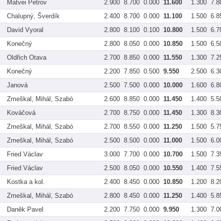
Matvei Petrov
2.900
8.700
0.000
11.600
1.300
7.8
Chalupný, Šverdík
2.400
8.700
0.000
11.100
1.500
6.8
David Vyoral
2.800
8.100
0.100
10.800
1.500
6.7
Konečný
2.800
8.050
0.000
10.850
1.500
6.5
Oldřich Otava
2.700
8.850
0.000
11.550
1.300
7.2
Konečný
2.200
7.850
0.500
9.550
2.500
6.3
Janová
2.500
7.500
0.000
10.000
1.600
6.8
Zmeškal, Mihál, Szabó
2.600
8.850
0.000
11.450
1.400
5.5
Kováčová
2.700
8.750
0.000
11.450
1.300
8.3
Zmeškal, Mihál, Szabó
2.700
8.550
0.000
11.250
1.500
5.7
Zmeškal, Mihál, Szabó
2.500
8.500
0.000
11.000
1.500
6.0
Fried Václav
3.000
7.700
0.000
10.700
1.500
7.3
Fried Václav
2.500
8.050
0.000
10.550
1.400
7.5
Kostka a kol.
2.400
8.450
0.000
10.850
1.200
8.2
Zmeškal, Mihál, Szabó
2.800
8.450
0.000
11.250
1.400
5.8
Daněk Pavel
2.200
7.750
0.000
9.950
1.300
7.0