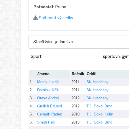
Pořadatel:
Praha
Stáhnout výsledky
Sport:
sportovní gy
Jméno
Ročník
Oddíl
1.
Marek Lukáš
2011
SK Hradčany
2.
Dominik Kříž
2011
SK Hradčany
3.
Otava Andrej
2012
SK Hradčany
4.
Grulich Eduard
2012
T.J. Sokol Brno I
5.
Čermák Radek
2010
T.J. Sokol Kolín
6.
Smith Petr
2013
T.J. Sokol Brno I