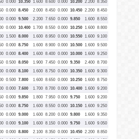
50
0.000
10.350
1.600
8.600
0.000
10.200
2.200
8.350
0.000
10.550
50
0.000
8.450
2.000
8.450
0.000
10.450
2.200
8.450
0.000
10.650
00
0.000
9.500
2.200
7.650
0.000
9.850
1.600
8.550
0.000
10.150
00
0.000
10.400
1.700
8.550
0.000
10.250
1.600
8.800
0.000
10.400
00
1.500
8.000
1.600
8.950
0.000
10.550
1.600
9.100
0.000
10.700
50
0.000
8.750
1.600
8.900
0.000
10.500
1.600
9.500
0.000
11.100
00
0.000
8.400
1.600
8.400
0.000
10.000
1.600
9.250
0.000
10.850
50
0.500
8.050
1.900
7.450
0.000
9.350
2.400
8.700
0.100
11.000
00
0.000
8.100
1.600
8.750
0.000
10.350
1.600
9.300
0.000
10.900
00
0.500
7.800
1.600
8.650
0.000
10.250
1.600
8.750
0.000
10.350
00
0.000
7.600
1.700
8.700
0.000
10.400
1.600
9.200
0.000
10.800
50
0.000
9.850
1.800
7.950
0.000
9.750
1.600
9.200
0.000
10.800
50
0.000
8.750
1.600
8.550
0.000
10.150
1.600
9.250
0.000
10.850
00
0.000
9.000
1.600
8.200
0.000
9.800
1.600
9.350
0.000
10.950
00
0.000
9.100
1.600
8.150
0.000
9.750
1.600
9.050
0.000
10.650
00
0.000
8.800
2.100
8.350
0.000
10.450
2.200
8.850
0.000
11.050