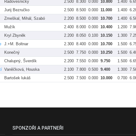
Radovesnicky
2.500
8.300
0.000
10.800
1.400
6.6
Jurij Bezručko
2.500
8.500
0.000
11.000
1.400
6.2
Zmeškal, Mihál, Szabó
2.200
8.500
0.000
10.700
1.400
6.5
Mužík
2.400
8.000
0.000
10.400
1.200
7.9
Kryl Zbyněk
2.200
8.050
0.100
10.150
1.300
7.2
e
J.+M. Boltnar
2.300
8.400
0.000
10.700
1.500
6.7
Konečný
2.500
7.750
0.000
10.250
1.500
6.4
Chalupný, Šverdík
2.200
7.550
0.000
9.750
1.500
6.6
í
Vaněčková, Houska
2.100
7.800
0.500
9.400
1.300
7.5
Bartošek lukáš
2.500
7.500
0.000
10.000
0.700
6.0
SPONZOŘI A PARTNEŘI