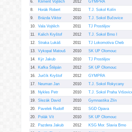
6.
Kliment Vojtěch
2012
GYMPRA
8.
Horák Robert
2011
T.J. Sokol Kolín
9.
Brázda Viktor
2010
T.J. Sokol Bučovice
10.
Vala Vojtěch
2011
TJ Prostějov
11.
Kalich Kryštof
2012
T.J. Sokol Brno I
12.
Straka Lukáš
2011
TJ Lokomotiva Cheb
13.
Vykopal Matouš
2010
SK UP Olomouc
14.
Kýr Jakub
2010
TJ Prostějov
14.
Kafka Štěpán
2012
SK UP Olomouc
16.
Jurčík Kryštof
2012
GYMPRA
17.
Neuman Jan
2010
T.J. Sokol Rokycany
18.
Nykles Petr
2010
T.J. Sokol Praha Vršovic
19.
Slezák David
2010
Gymnastika Zlín
20.
Pavelek Rudolf
2011
SGD Opava
20.
Polák Vít
2010
SK UP Olomouc
22.
Pazdera Jakub
2012
KSG Mor. Slavia Brno