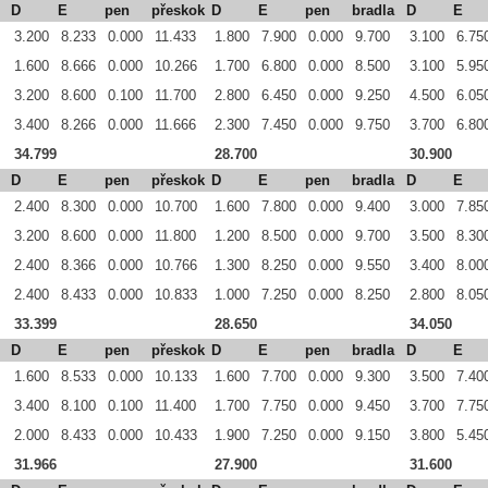
D
E
pen
přeskok
D
E
pen
bradla
D
E
3.200
8.233
0.000
11.433
1.800
7.900
0.000
9.700
3.100
6.75
1.600
8.666
0.000
10.266
1.700
6.800
0.000
8.500
3.100
5.95
3.200
8.600
0.100
11.700
2.800
6.450
0.000
9.250
4.500
6.05
3.400
8.266
0.000
11.666
2.300
7.450
0.000
9.750
3.700
6.80
34.799
28.700
30.900
D
E
pen
přeskok
D
E
pen
bradla
D
E
2.400
8.300
0.000
10.700
1.600
7.800
0.000
9.400
3.000
7.85
3.200
8.600
0.000
11.800
1.200
8.500
0.000
9.700
3.500
8.30
2.400
8.366
0.000
10.766
1.300
8.250
0.000
9.550
3.400
8.00
2.400
8.433
0.000
10.833
1.000
7.250
0.000
8.250
2.800
8.05
33.399
28.650
34.050
D
E
pen
přeskok
D
E
pen
bradla
D
E
1.600
8.533
0.000
10.133
1.600
7.700
0.000
9.300
3.500
7.40
3.400
8.100
0.100
11.400
1.700
7.750
0.000
9.450
3.700
7.75
2.000
8.433
0.000
10.433
1.900
7.250
0.000
9.150
3.800
5.45
31.966
27.900
31.600