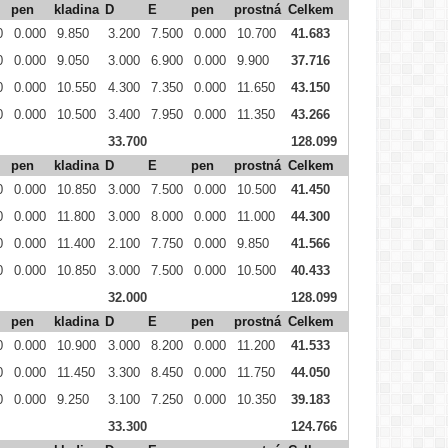
pen
kladina
D
E
pen
prostná
Celkem
0
0.000
9.850
3.200
7.500
0.000
10.700
41.683
0
0.000
9.050
3.000
6.900
0.000
9.900
37.716
0
0.000
10.550
4.300
7.350
0.000
11.650
43.150
0
0.000
10.500
3.400
7.950
0.000
11.350
43.266
33.700
128.099
pen
kladina
D
E
pen
prostná
Celkem
0
0.000
10.850
3.000
7.500
0.000
10.500
41.450
0
0.000
11.800
3.000
8.000
0.000
11.000
44.300
0
0.000
11.400
2.100
7.750
0.000
9.850
41.566
0
0.000
10.850
3.000
7.500
0.000
10.500
40.433
32.000
128.099
pen
kladina
D
E
pen
prostná
Celkem
0
0.000
10.900
3.000
8.200
0.000
11.200
41.533
0
0.000
11.450
3.300
8.450
0.000
11.750
44.050
0
0.000
9.250
3.100
7.250
0.000
10.350
39.183
33.300
124.766