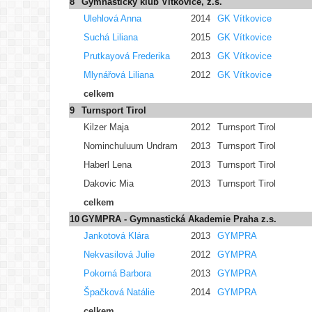
8
Gymnastický klub Vítkovice, z.s.
Ulehlová Anna
2014
GK Vítkovice
Suchá Liliana
2015
GK Vítkovice
Prutkayová Frederika
2013
GK Vítkovice
Mlynářová Liliana
2012
GK Vítkovice
celkem
9
Turnsport Tirol
Kilzer Maja
2012
Turnsport Tirol
Nominchuluum Undram
2013
Turnsport Tirol
Haberl Lena
2013
Turnsport Tirol
Dakovic Mia
2013
Turnsport Tirol
celkem
10
GYMPRA - Gymnastická Akademie Praha z.s.
Jankotová Klára
2013
GYMPRA
Nekvasilová Julie
2012
GYMPRA
Pokorná Barbora
2013
GYMPRA
Špačková Natálie
2014
GYMPRA
celkem