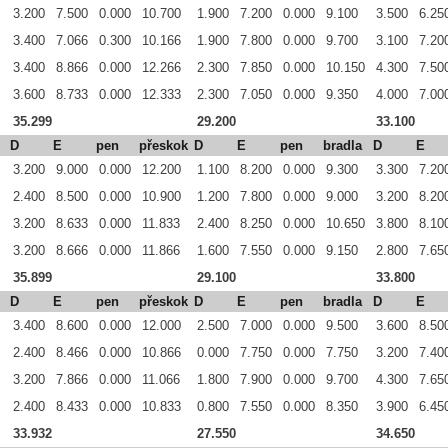
3.200
7.500
0.000
10.700
1.900
7.200
0.000
9.100
3.500
6.25
3.400
7.066
0.300
10.166
1.900
7.800
0.000
9.700
3.100
7.20
3.400
8.866
0.000
12.266
2.300
7.850
0.000
10.150
4.300
7.50
3.600
8.733
0.000
12.333
2.300
7.050
0.000
9.350
4.000
7.00
35.299
29.200
33.100
D
E
pen
přeskok
D
E
pen
bradla
D
E
3.200
9.000
0.000
12.200
1.100
8.200
0.000
9.300
3.300
7.20
2.400
8.500
0.000
10.900
1.200
7.800
0.000
9.000
3.200
8.20
3.200
8.633
0.000
11.833
2.400
8.250
0.000
10.650
3.800
8.10
3.200
8.666
0.000
11.866
1.600
7.550
0.000
9.150
2.800
7.65
35.899
29.100
33.800
D
E
pen
přeskok
D
E
pen
bradla
D
E
3.400
8.600
0.000
12.000
2.500
7.000
0.000
9.500
3.600
8.50
2.400
8.466
0.000
10.866
0.000
7.750
0.000
7.750
3.200
7.40
3.200
7.866
0.000
11.066
1.800
7.900
0.000
9.700
4.300
7.65
2.400
8.433
0.000
10.833
0.800
7.550
0.000
8.350
3.900
6.45
33.932
27.550
34.650