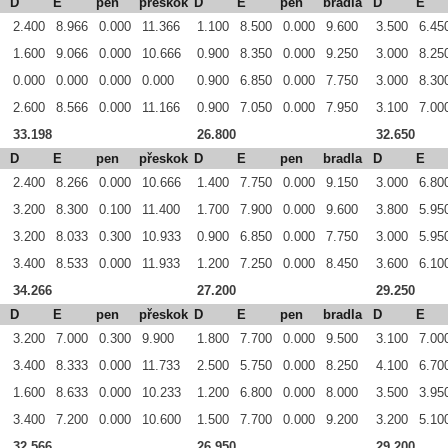
D
E
pen
přeskok
D
E
pen
bradla
D
E
2.400
8.966
0.000
11.366
1.100
8.500
0.000
9.600
3.500
6.45
1.600
9.066
0.000
10.666
0.900
8.350
0.000
9.250
3.000
8.25
0.000
0.000
0.000
0.000
0.900
6.850
0.000
7.750
3.000
8.30
2.600
8.566
0.000
11.166
0.900
7.050
0.000
7.950
3.100
7.00
33.198
26.800
32.650
D
E
pen
přeskok
D
E
pen
bradla
D
E
2.400
8.266
0.000
10.666
1.400
7.750
0.000
9.150
3.000
6.80
3.200
8.300
0.100
11.400
1.700
7.900
0.000
9.600
3.800
5.95
3.200
8.033
0.300
10.933
0.900
6.850
0.000
7.750
3.000
5.95
3.400
8.533
0.000
11.933
1.200
7.250
0.000
8.450
3.600
6.10
34.266
27.200
29.250
D
E
pen
přeskok
D
E
pen
bradla
D
E
3.200
7.000
0.300
9.900
1.800
7.700
0.000
9.500
3.100
7.00
3.400
8.333
0.000
11.733
2.500
5.750
0.000
8.250
4.100
6.70
1.600
8.633
0.000
10.233
1.200
6.800
0.000
8.000
3.500
3.95
3.400
7.200
0.000
10.600
1.500
7.700
0.000
9.200
3.200
5.10
32.566
26.950
29.200