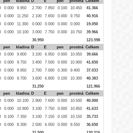
pen
kladina
D
E
pen
prostná
Celkem
0
0.000
9.950
2.700
7.850
0.100
10.450
41.366
0
0.000
11.250
2.100
7.650
0.000
9.750
40.916
0
0.000
11.300
0.000
0.000
0.000
0.000
19.050
0
0.000
10.100
3.000
7.750
0.000
10.750
39.966
30.950
123.598
pen
kladina
D
E
pen
prostná
Celkem
0
0.000
9.800
3.100
6.950
0.000
10.050
39.666
0
0.000
9.750
3.400
7.500
0.000
10.900
41.650
0
0.000
8.950
2.700
7.000
0.300
9.400
37.033
0
0.000
9.700
3.600
6.800
0.100
10.300
40.383
31.250
121.966
pen
kladina
D
E
pen
prostná
Celkem
0
0.000
10.100
2.900
7.600
0.000
10.500
40.000
0
0.000
10.800
3.100
7.750
0.000
10.850
41.633
0
0.100
7.350
3.100
7.150
0.100
10.150
35.733
0
0.000
8.300
2.500
6.050
0.000
8.550
36.650
31.500
120.216