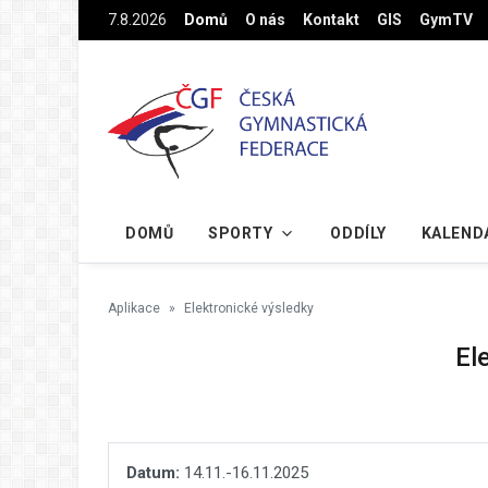
Na hlavní obsah
7.8.2026
Domů
O nás
Kontakt
GIS
GymTV
DOMŮ
SPORTY
ODDÍLY
KALEND
Aplikace
Elektronické výsledky
El
Datum:
14.11.-16.11.2025