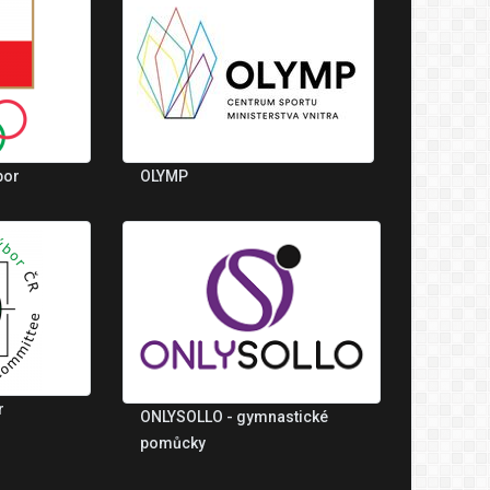
bor
OLYMP
r
ONLYSOLLO - gymnastické
pomůcky