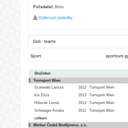
Pořadatel:
Brno
Stáhnout výsledky
Sport:
sportovní g
Družstvo
1
Turnsport Wien
Szanwald Larissa
2012
Turnsport Wien
Kis Eliza
2013
Turnsport Wien
Holecek Leona
2013
Turnsport Wien
Schwaiger Amalia
2012
Turnsport Wien
celkem
2
Merkur České Budějovice, z.s.