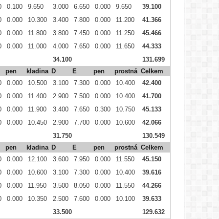
0
0.100
9.650
3.000
6.650
0.000
9.650
39.100
0
0.000
10.300
3.400
7.800
0.000
11.200
41.366
0
0.000
11.800
3.800
7.450
0.000
11.250
45.466
0
0.000
11.000
4.000
7.650
0.000
11.650
44.333
34.100
131.699
pen
kladina
D
E
pen
prostná
Celkem
0
0.000
10.500
3.100
7.300
0.000
10.400
42.400
0
0.000
11.400
2.900
7.500
0.000
10.400
41.700
0
0.000
11.900
3.400
7.650
0.300
10.750
45.133
0
0.000
10.450
2.900
7.700
0.000
10.600
42.066
31.750
130.549
pen
kladina
D
E
pen
prostná
Celkem
0
0.000
12.100
3.600
7.950
0.000
11.550
45.150
0
0.000
10.600
3.100
7.300
0.000
10.400
39.616
0
0.000
11.950
3.500
8.050
0.000
11.550
44.266
0
0.000
10.350
2.500
7.600
0.000
10.100
39.633
33.500
129.632