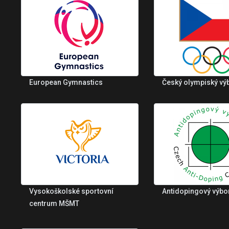
European Gymnastics
Český olympiský vý
Vysokoškolské sportovní
Antidopingový výbo
centrum MŠMT