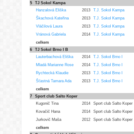
5
TJ Sokol Kampa
Hanzalová Eliška
2013
T.J. Sokol Kampa
Škachová Kateřina
2013
T.J. Sokol Kampa
Vláčilová Laura
2013
T.J. Sokol Kampa
Vránová Gabriela
2014
T.J. Sokol Kampa
celkem
6
TJ Sokol Brno I B
Lauterbachová Eliška
2014
T.J. Sokol Brno I
Mladá Marianne Rose
2014
T.J. Sokol Brno I
Rychtecká Klaudie
2013
T.J. Sokol Brno I
Šťastná Tamara Ada
2013
T.J. Sokol Brno I
celkem
7
Sport club Salto Koper
Kugonič Tina
2014
Sport club Salto Koper
Kovačič Hana
2014
Sport club Salto Koper
Jurkovič Maša
2012
Sport club Salto Koper
celkem