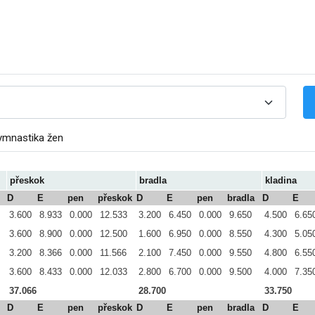
ymnastika žen
přeskok
bradla
kladina
D
E
pen
přeskok
D
E
pen
bradla
D
E
3.600
8.933
0.000
12.533
3.200
6.450
0.000
9.650
4.500
6.65
3.600
8.900
0.000
12.500
1.600
6.950
0.000
8.550
4.300
5.05
3.200
8.366
0.000
11.566
2.100
7.450
0.000
9.550
4.800
6.55
3.600
8.433
0.000
12.033
2.800
6.700
0.000
9.500
4.000
7.35
37.066
28.700
33.750
D
E
pen
přeskok
D
E
pen
bradla
D
E