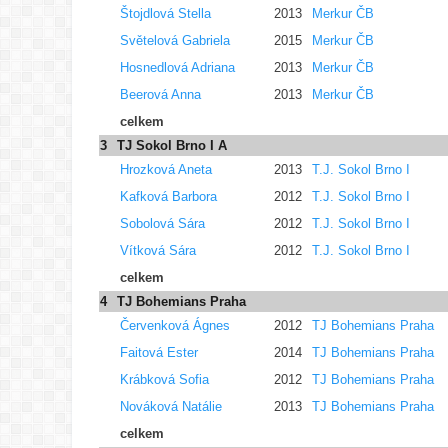
Štojdlová Stella
2013
Merkur ČB
Světelová Gabriela
2015
Merkur ČB
Hosnedlová Adriana
2013
Merkur ČB
Beerová Anna
2013
Merkur ČB
celkem
3
TJ Sokol Brno I A
Hrozková Aneta
2013
T.J. Sokol Brno I
Kafková Barbora
2012
T.J. Sokol Brno I
Sobolová Sára
2012
T.J. Sokol Brno I
Vítková Sára
2012
T.J. Sokol Brno I
celkem
4
TJ Bohemians Praha
Červenková Ágnes
2012
TJ Bohemians Praha
Faitová Ester
2014
TJ Bohemians Praha
Krábková Sofia
2012
TJ Bohemians Praha
Nováková Natálie
2013
TJ Bohemians Praha
celkem