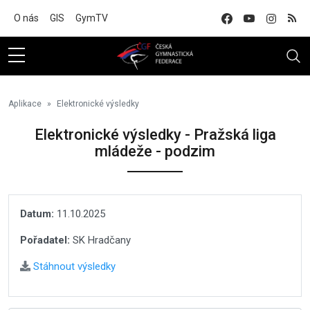
Na hlavní obsah
O nás
GIS
GymTV
Aplikace
Elektronické výsledky
Elektronické výsledky - Pražská liga
mládeže - podzim
Datum:
11.10.2025
Pořadatel:
SK Hradčany
Stáhnout výsledky