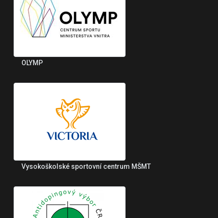
OLYMP
Vysokoškolské sportovní centrum MŠMT