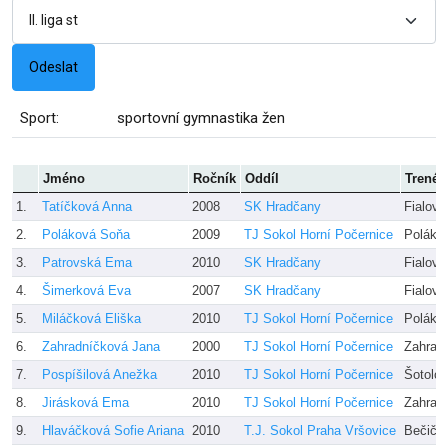
Sport:
sportovní gymnastika žen
Jméno
Ročník
Oddíl
Trenér
1.
Tatíčková Anna
2008
SK Hradčany
Fialová
2.
Poláková Soňa
2009
TJ Sokol Horní Počernice
Polák K
3.
Patrovská Ema
2010
SK Hradčany
Fialová
4.
Šimerková Eva
2007
SK Hradčany
Fialová
5.
Miláčková Eliška
2010
TJ Sokol Horní Počernice
Polák K
6.
Zahradníčková Jana
2000
TJ Sokol Horní Počernice
Zahrad
7.
Pospíšilová Anežka
2010
TJ Sokol Horní Počernice
Šotolo
8.
Jirásková Ema
2010
TJ Sokol Horní Počernice
Zahrad
9.
Hlaváčková Sofie Ariana
2010
T.J. Sokol Praha Vršovice
Bečičko