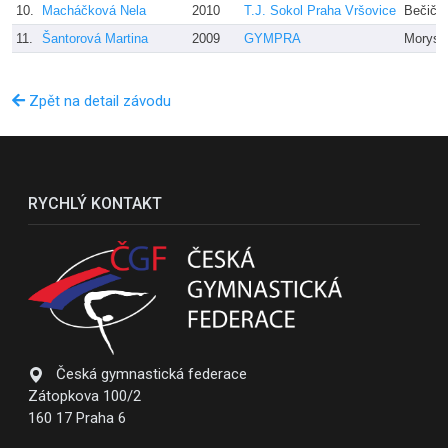
10.
Macháčková Nela
2010
T.J. Sokol Praha Vršovice
Bečičko
11.
Šantorová Martina
2009
GYMPRA
Morysk
Zpět na detail závodu
RYCHLÝ KONTAKT
Česká gymnastická federace
Zátopkova 100/2
160 17 Praha 6