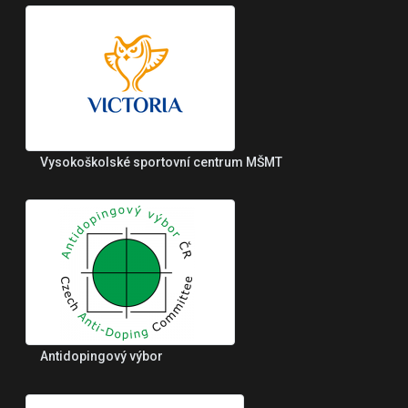
Vysokoškolské sportovní centrum MŠMT
Antidopingový výbor