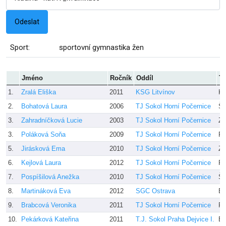
Sport:
sportovní gymnastika žen
Jméno
Ročník
Oddíl
Tr
1.
Zralá Eliška
2011
KSG Litvínov
Ka
2.
Bohatová Laura
2006
TJ Sokol Horní Počernice
Šo
3.
Zahradníčková Lucie
2003
TJ Sokol Horní Počernice
Za
3.
Poláková Soňa
2009
TJ Sokol Horní Počernice
Po
5.
Jirásková Ema
2010
TJ Sokol Horní Počernice
Za
6.
Kejlová Laura
2012
TJ Sokol Horní Počernice
Po
7.
Pospíšilová Anežka
2010
TJ Sokol Horní Počernice
Šo
8.
Martináková Eva
2012
SGC Ostrava
El
9.
Brabcová Veronika
2011
TJ Sokol Horní Počernice
Po
10.
Pekárková Kateřina
2011
T.J. Sokol Praha Dejvice I.
En