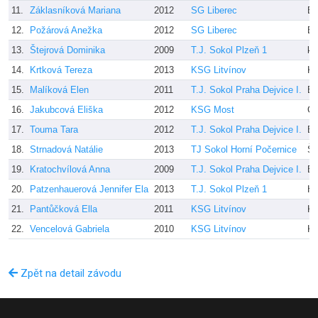
11.
Záklasníková Mariana
2012
SG Liberec
Be
12.
Požárová Anežka
2012
SG Liberec
Be
13.
Štejrová Dominika
2009
T.J. Sokol Plzeň 1
ko
14.
Krtková Tereza
2013
KSG Litvínov
Ka
15.
Malíková Elen
2011
T.J. Sokol Praha Dejvice I.
En
16.
Jakubcová Eliška
2012
KSG Most
Če
17.
Touma Tara
2012
T.J. Sokol Praha Dejvice I.
En
18.
Strnadová Natálie
2013
TJ Sokol Horní Počernice
Šo
19.
Kratochvílová Anna
2009
T.J. Sokol Praha Dejvice I.
En
20.
Patzenhauerová Jennifer Ela
2013
T.J. Sokol Plzeň 1
Há
21.
Pantůčková Ella
2011
KSG Litvínov
Ka
22.
Vencelová Gabriela
2010
KSG Litvínov
Ka
Zpět na detail závodu