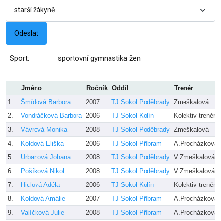
Sport:
sportovní gymnastika žen
Jméno
Ročník
Oddíl
Trenér
1.
Šmídová Barbora
2007
TJ Sokol Poděbrady
Zmeškalová
2.
Vondráčková Barbora
2006
TJ Sokol Kolín
Kolektiv trenérů
3.
Vávrová Monika
2008
TJ Sokol Poděbrady
Zmeškalová
4.
Koldová Eliška
2006
TJ Sokol Příbram
A.Procházková,
5.
Urbanová Johana
2008
TJ Sokol Poděbrady
V.Zmeškalová
6.
Pošíková Nikol
2008
TJ Sokol Poděbrady
V.Zmeškalová
7.
Hiclová Adéla
2006
TJ Sokol Kolín
Kolektiv trenérů
8.
Koldová Amálie
2007
TJ Sokol Příbram
A.Procházková,
9.
Valíčková Julie
2008
TJ Sokol Příbram
A.Procházková,