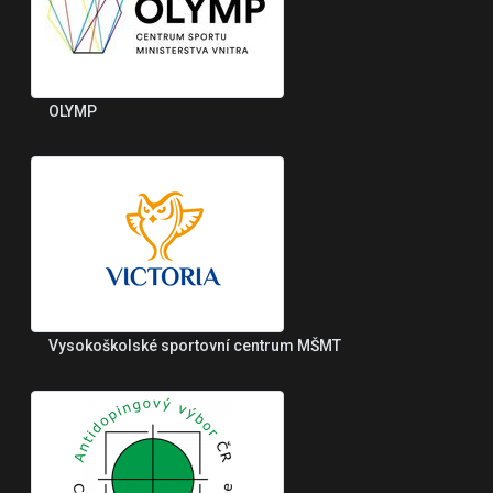
OLYMP
Vysokoškolské sportovní centrum MŠMT