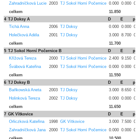
Zahradníčková Lucie
2003
TJ Sokol Horní Počernice
0.000
0.000
0.
celkem
11.850
4
TJ Doksy A
D
E
pe
Tichá Anna
2006
TJ Doksy
0.000
0.000
0.
Holečková Adéla
2001
TJ Doksy
3.000
8.700
0.
celkem
11.700
5
TJ Sokol Horní Počernice B
D
E
pe
Křížová Tereza
2000
TJ Sokol Horní Počernice
2.400
9.150
0.
Švábová Kateřina
2000
TJ Sokol Horní Počernice
0.000
0.000
0.
celkem
11.550
6
TJ Doksy B
D
E
pe
Baňkowská Aneta
2003
TJ Doksy
3.000
8.650
0.
Holinková Tereza
2002
TJ Doksy
0.000
0.000
0.
celkem
11.650
7
GK Vítkovice
D
E
pe
Orliczková Kateřina
1998
GK Vítkovice
3.000
7.500
0.
Zahradníčková Jana
2000
TJ Sokol Horní Počernice
0.000
0.000
0.
celkem
10.500