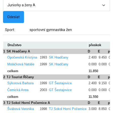
Sport:
sportovní gymnastika žen
Družstvo
přeskok
1
SK Hradčany A
D
E
pe
Opočenská Kristýna
1993
SK Hradčany
2.400
9.450
0.
Moláčková Natálie
1999
SK Hradčany
0.000
0.000
0.
celkem
11.850
2
TJ Tourist Říčany
D
E
pe
Sýkorová Barbora
1999
GT Šestajovice
2.400
9.150
0.
Černická Anna
2003
GT Šestajovice
0.000
0.000
0.
celkem
11.550
3
TJ Sokol Horní Počernice A
D
E
pe
Švábová Veronika
1998
TJ Sokol Horní Počernice
3.000
8.850
0.