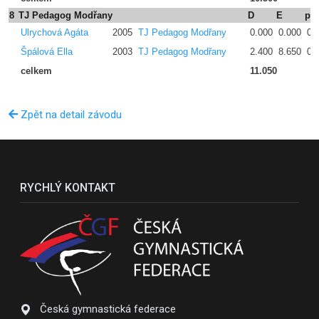
8
TJ Pedagog Modřany
D
E
pe
Ulrychová Agáta
2005
TJ Pedagog Modřany
0.000
0.000
0.
Špálová Ella
2003
TJ Pedagog Modřany
2.400
8.650
0.
celkem
11.050
Zpět na detail závodu
RYCHLÝ KONTAKT
Česká gymnastická federace