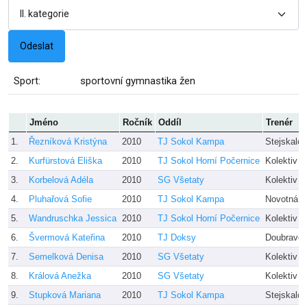
Sport:
sportovní gymnastika žen
Jméno
Ročník
Oddíl
Trenér
1.
Řezníková Kristýna
2010
TJ Sokol Kampa
Stejskalov
2.
Kurfürstová Eliška
2010
TJ Sokol Horní Počernice
Kolektiv t
3.
Korbelová Adéla
2010
SG Všetaty
Kolektiv t
4.
Pluhařová Sofie
2010
TJ Sokol Kampa
Novotná, 
5.
Wandruschka Jessica
2010
TJ Sokol Horní Počernice
Kolektiv t
6.
Švermová Kateřina
2010
TJ Doksy
Doubravov
7.
Semelková Denisa
2010
SG Všetaty
Kolektiv t
8.
Králová Anežka
2010
SG Všetaty
Kolektiv t
9.
Stupková Mariana
2010
TJ Sokol Kampa
Stejskalov