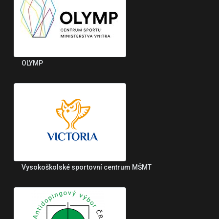
OLYMP
Vysokoškolské sportovní centrum MŠMT