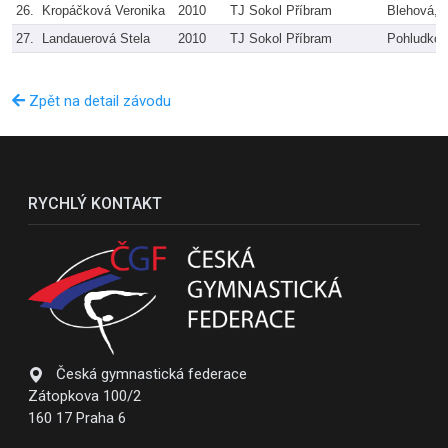
26.
Kropáčková Veronika
2010
TJ Sokol Příbram
Blehová, 
27.
Landauerová Stela
2010
TJ Sokol Příbram
Pohludko
Zpět na detail závodu
RYCHLÝ KONTAKT
Česká gymnastická federace
Zátopkova 100/2
160 17 Praha 6