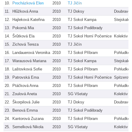
10.
Procházková Elen
2010
TJ Jičín
11.
Hlůžková Anna
2010
TJ Doksy
Doubravov
12.
Hajleková Kateřina
2010
TJ Sokol Kampa
Stejskalov
13.
Pokorná Mia
2010
TJ Sokol Poděbrady
14.
Šrůtková Ela
2010
TJ Sokol Horní Počernice
Kolektiv t
15.
Zichová Tereza
2010
TJ Jičín
16.
Landauerová Veronika
2010
TJ Sokol Příbram
Pohludko
17.
Warausová Mariana
2010
TJ Sokol Kampa
Stejskalov
18.
Laštovková Sofie
2010
TJ Sokol Příbram
Pohludko
19.
Patrovská Ema
2010
TJ Sokol Horní Počernice
Spitzerová
20.
Ptáčková Anna
2010
TJ Sokol Příbram
Pohludko
21.
Zoulová Aneta
2010
SG Všetaty
Kolektiv t
22.
Škorpilová Julie
2010
TJ Doksy
Doubravov
23.
Benová Emma
2010
TJ Sokol Poděbrady
24.
Kantorová Zuzana
2010
TJ Sokol Příbram
Pohludko
25.
Semelková Nikola
2010
SG Všetaty
Kolektiv t