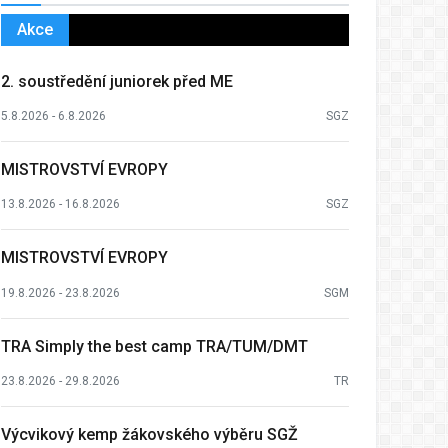
Akce
2. soustředění juniorek před ME
5.8.2026 - 6.8.2026
SGZ
MISTROVSTVÍ EVROPY
13.8.2026 - 16.8.2026
SGZ
MISTROVSTVÍ EVROPY
19.8.2026 - 23.8.2026
SGM
TRA Simply the best camp TRA/TUM/DMT
23.8.2026 - 29.8.2026
TR
Výcvikový kemp žákovského výběru SGŽ