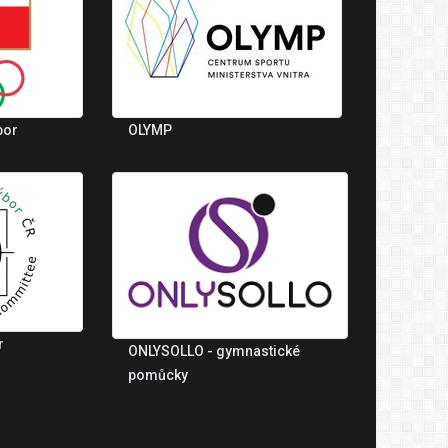
bor
OLYMP
r
ONLYSOLLO - gymnastické
pomůcky