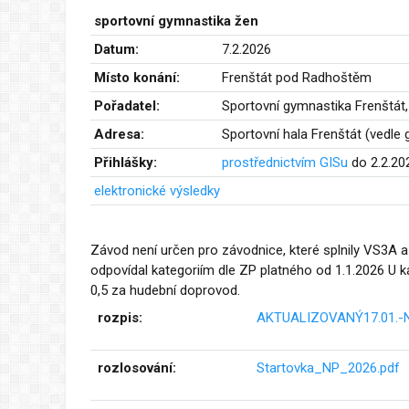
sportovní gymnastika žen
Datum:
7.2.2026
Místo konání:
Frenštát pod Radhoštěm
Pořadatel:
Sportovní gymnastika Frenštát, 
Adresa:
Sportovní hala Frenštát (vedle
Přihlášky:
prostřednictvím GISu
do 2.2.20
elektronické výsledky
Závod není určen pro závodnice, které splnily VS3A a
odpovídal kategoriím dle ZP platného od 1.1.2026 U kat
0,5 za hudební doprovod.
rozpis:
AKTUALIZOVANÝ17.01.-N
rozlosování:
Startovka_NP_2026.pdf