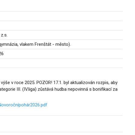
z.s.
 gymnázia, vlakem Frenštát - město).
26
 výše v roce 2025. POZOR! 17.1. byl aktualizován rozpis, aby
egorie III. (IV.liga) zůstává hudba nepovinná s bonifikací za
ovoročnípohár2026.pdf