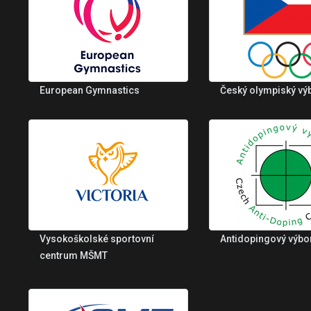
European Gymnastics
Český olympiský vý
Vysokoškolské sportovní
Antidopingový výbo
centrum MŠMT