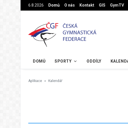
Na hlavní obsah
6.8.2026
Domů
O nás
Kontakt
GIS
GymTV
DOMŮ
SPORTY
ODDÍLY
KALEND
Aplikace
Kalendář