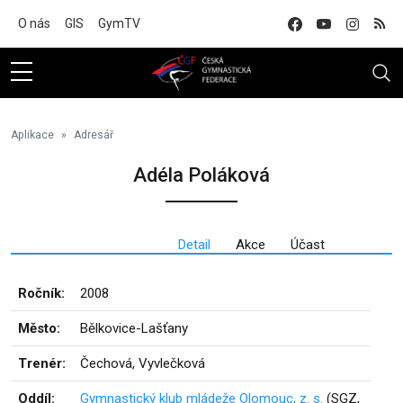
Na hlavní obsah
O nás
GIS
GymTV
Aplikace
Adresář
Adéla Poláková
Detail
Akce
Účast
Ročník:
2008
Město:
Bělkovice-Lašťany
Trenér:
Čechová, Vyvlečková
Oddíl:
Gymnastický klub mládeže Olomouc, z. s.
(SGZ,