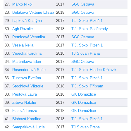
27.
Marko Nikol
2017
SGC Ostrava
28.
Beláková Viktorie Elizab
2019
SGC Ostrava
29.
Lapková Kristýna
2017
T.J. Sokol Plzeň 1
30.
Agh Rozalie
2018
T.J. Sokol Poděbrady
30.
Pernicová Veronika
2017
SGC Ostrava
30.
Veselá Nella
2017
T.J. Sokol Plzeň 1
33.
Vršecká Karolína
2018
TJ Slovan Praha
34.
Martiníková Elen
2017
SGC Ostrava
34.
Rosendorfová Sofie
2017
T.J. Sokol Hradec Králové
36.
Tupcová Evelína
2017
T.J. Sokol Plzeň 1
37.
Štochlová Viktorie
2018
T.J. Sokol Příbram
38.
Peštová Laura
2018
GK Domažlice
39.
Zítová Natálie
2017
GK Domažlice
39.
Fialová Tereza
2018
GK Domažlice
41.
Bláhová Karolína
2018
T.J. Sokol Plzeň 1
42.
Šampalíková Lucie
2017
TJ Slovan Praha