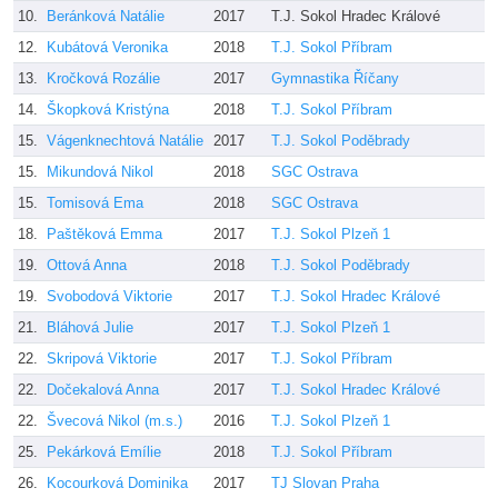
10.
Beránková Natálie
2017
T.J. Sokol Hradec Králové
12.
Kubátová Veronika
2018
T.J. Sokol Příbram
13.
Kročková Rozálie
2017
Gymnastika Říčany
14.
Škopková Kristýna
2018
T.J. Sokol Příbram
15.
Vágenknechtová Natálie
2017
T.J. Sokol Poděbrady
15.
Mikundová Nikol
2018
SGC Ostrava
15.
Tomisová Ema
2018
SGC Ostrava
18.
Paštěková Emma
2017
T.J. Sokol Plzeň 1
19.
Ottová Anna
2018
T.J. Sokol Poděbrady
19.
Svobodová Viktorie
2017
T.J. Sokol Hradec Králové
21.
Bláhová Julie
2017
T.J. Sokol Plzeň 1
22.
Skripová Viktorie
2017
T.J. Sokol Příbram
22.
Dočekalová Anna
2017
T.J. Sokol Hradec Králové
22.
Švecová Nikol (m.s.)
2016
T.J. Sokol Plzeň 1
25.
Pekárková Emílie
2018
T.J. Sokol Příbram
26.
Kocourková Dominika
2017
TJ Slovan Praha