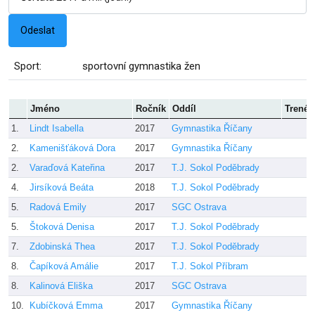
Sport:
sportovní gymnastika žen
Jméno
Ročník
Oddíl
Trenér
1.
Lindt Isabella
2017
Gymnastika Říčany
2.
Kamenišťáková Dora
2017
Gymnastika Říčany
2.
Varaďová Kateřina
2017
T.J. Sokol Poděbrady
4.
Jirsíková Beáta
2018
T.J. Sokol Poděbrady
5.
Radová Emily
2017
SGC Ostrava
5.
Štoková Denisa
2017
T.J. Sokol Poděbrady
7.
Zdobinská Thea
2017
T.J. Sokol Poděbrady
8.
Čapíková Amálie
2017
T.J. Sokol Příbram
8.
Kalinová Eliška
2017
SGC Ostrava
10.
Kubíčková Emma
2017
Gymnastika Říčany