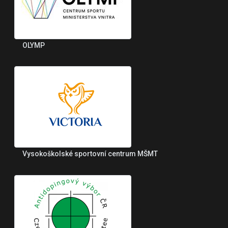
OLYMP
Vysokoškolské sportovní centrum MŠMT