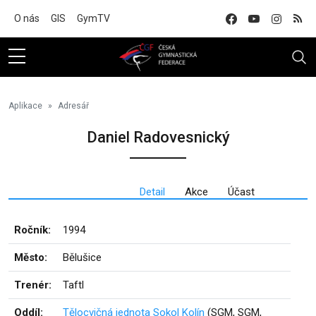
Na hlavní obsah
O nás
GIS
GymTV
Aplikace
Adresář
Daniel Radovesnický
Detail
Akce
Účast
Ročník:
1994
Město:
Bělušice
Trenér:
Taftl
Oddíl:
Tělocvičná jednota Sokol Kolín
(SGM, SGM,