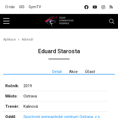
Na hlavní obsah
O nás
GIS
GymTV
Aplikace
Adresář
Eduard Starosta
Detail
Akce
Účast
Ročník:
2019
Město:
Ostrava
Trenér:
Kalinová
Oddíl:
Sportovní gymnastické centrum Ostrava, z.s.