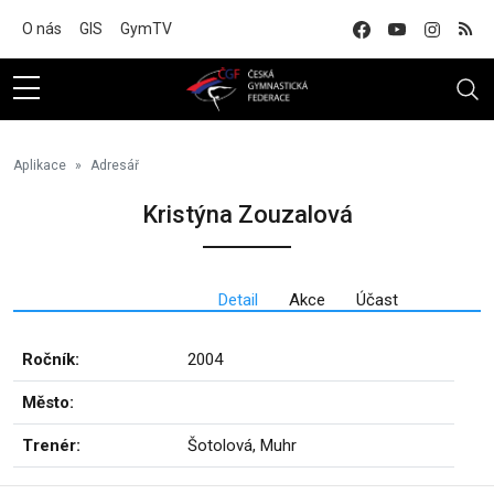
Na hlavní obsah
O nás
GIS
GymTV
Aplikace
Adresář
Kristýna Zouzalová
Detail
Akce
Účast
Ročník:
2004
Město:
Trenér:
Šotolová, Muhr