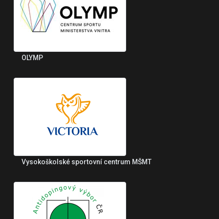
OLYMP
Vysokoškolské sportovní centrum MŠMT