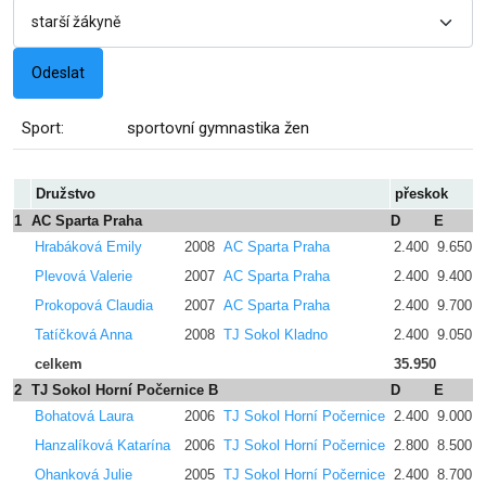
Sport:
sportovní gymnastika žen
Družstvo
přeskok
1
AC Sparta Praha
D
E
p
Hrabáková Emily
2008
AC Sparta Praha
2.400
9.650
Plevová Valerie
2007
AC Sparta Praha
2.400
9.400
Prokopová Claudia
2007
AC Sparta Praha
2.400
9.700
Tatíčková Anna
2008
TJ Sokol Kladno
2.400
9.050
celkem
35.950
2
TJ Sokol Horní Počernice B
D
E
p
Bohatová Laura
2006
TJ Sokol Horní Počernice
2.400
9.000
Hanzalíková Katarína
2006
TJ Sokol Horní Počernice
2.800
8.500
Ohanková Julie
2005
TJ Sokol Horní Počernice
2.400
8.700