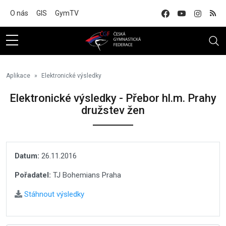
Na hlavní obsah
O nás
GIS
GymTV
Aplikace
Elektronické výsledky
Elektronické výsledky - Přebor hl.m. Prahy
družstev žen
Datum:
26.11.2016
Pořadatel:
TJ Bohemians Praha
Stáhnout výsledky