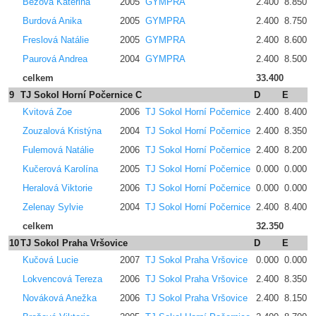
Bezová Kateřina
2005
GYMPRA
2.400
8.850
Burdová Anika
2005
GYMPRA
2.400
8.750
Freslová Natálie
2005
GYMPRA
2.400
8.600
Paurová Andrea
2004
GYMPRA
2.400
8.500
celkem
33.400
9
TJ Sokol Horní Počernice C
D
E
p
Kvitová Zoe
2006
TJ Sokol Horní Počernice
2.400
8.400
Zouzalová Kristýna
2004
TJ Sokol Horní Počernice
2.400
8.350
Fulemová Natálie
2006
TJ Sokol Horní Počernice
2.400
8.200
Kučerová Karolína
2005
TJ Sokol Horní Počernice
0.000
0.000
Heralová Viktorie
2006
TJ Sokol Horní Počernice
0.000
0.000
Zelenay Sylvie
2004
TJ Sokol Horní Počernice
2.400
8.400
celkem
32.350
10
TJ Sokol Praha Vršovice
D
E
p
Kučová Lucie
2007
TJ Sokol Praha Vršovice
0.000
0.000
Lokvencová Tereza
2006
TJ Sokol Praha Vršovice
2.400
8.350
Nováková Anežka
2006
TJ Sokol Praha Vršovice
2.400
8.150