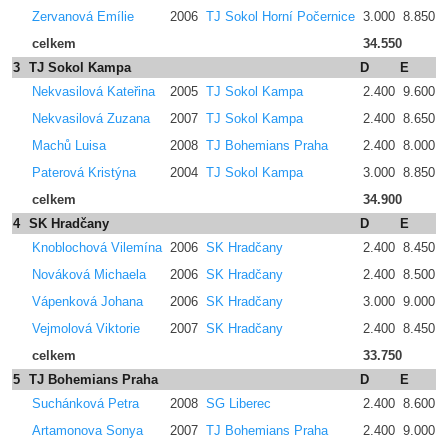
Zervanová Emílie
2006
TJ Sokol Horní Počernice
3.000
8.850
celkem
34.550
3
TJ Sokol Kampa
D
E
p
Nekvasilová Kateřina
2005
TJ Sokol Kampa
2.400
9.600
Nekvasilová Zuzana
2007
TJ Sokol Kampa
2.400
8.650
Machů Luisa
2008
TJ Bohemians Praha
2.400
8.000
Paterová Kristýna
2004
TJ Sokol Kampa
3.000
8.850
celkem
34.900
4
SK Hradčany
D
E
p
Knoblochová Vilemína
2006
SK Hradčany
2.400
8.450
Nováková Michaela
2006
SK Hradčany
2.400
8.500
Vápenková Johana
2006
SK Hradčany
3.000
9.000
Vejmolová Viktorie
2007
SK Hradčany
2.400
8.450
celkem
33.750
5
TJ Bohemians Praha
D
E
p
Suchánková Petra
2008
SG Liberec
2.400
8.600
Artamonova Sonya
2007
TJ Bohemians Praha
2.400
9.000