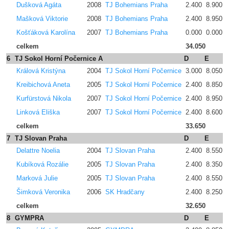
Dušková Agáta
2008
TJ Bohemians Praha
2.400
8.900
Mašková Viktorie
2008
TJ Bohemians Praha
2.400
8.950
Košťáková Karolína
2007
TJ Bohemians Praha
0.000
0.000
celkem
34.050
6
TJ Sokol Horní Počernice A
D
E
p
Králová Kristýna
2004
TJ Sokol Horní Počernice
3.000
8.050
Kreibichová Aneta
2005
TJ Sokol Horní Počernice
2.400
8.850
Kurfürstová Nikola
2007
TJ Sokol Horní Počernice
2.400
8.950
Linková Eliška
2007
TJ Sokol Horní Počernice
2.400
8.600
celkem
33.650
7
TJ Slovan Praha
D
E
p
Delattre Noelia
2004
TJ Slovan Praha
2.400
8.550
Kubíková Rozálie
2005
TJ Slovan Praha
2.400
8.350
Marková Julie
2005
TJ Slovan Praha
2.400
8.550
Šimková Veronika
2006
SK Hradčany
2.400
8.250
celkem
32.650
8
GYMPRA
D
E
p