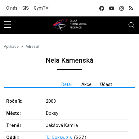
Na hlavní obsah
O nás
GIS
GymTV
Aplikace
Adresář
Nela Kamenská
Detail
Akce
Účast
Ročník:
2003
Město:
Doksy
Trenér:
Jakšová Kamila
Oddíl:
TJ Doksy, z.s.
(SGZ)