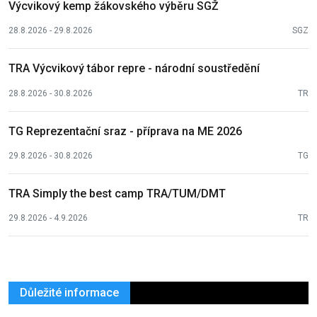
Výcvikový kemp žákovského výběru SGŽ
28.8.2026 - 29.8.2026
SGZ
TRA Výcvikový tábor repre - národní soustředění
28.8.2026 - 30.8.2026
TR
TG Reprezentační sraz - příprava na ME 2026
29.8.2026 - 30.8.2026
TG
TRA Simply the best camp TRA/TUM/DMT
29.8.2026 - 4.9.2026
TR
Důležité informace