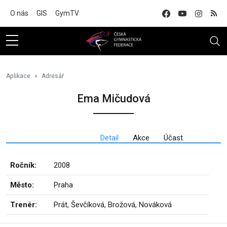
Na hlavní obsah
O nás
GIS
GymTV
Aplikace
Adresář
Ema Mičudová
Detail
Akce
Účast
Ročník:
2008
Město:
Praha
Trenér:
Prát, Ševčíková, Brožová, Nováková