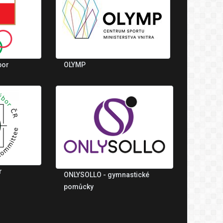
bor
OLYMP
r
ONLYSOLLO - gymnastické
pomůcky