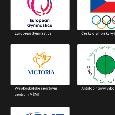
European Gymnastics
Český olympiský vý
Vysokoškolské sportovní
Antidopingový výbo
centrum MŠMT