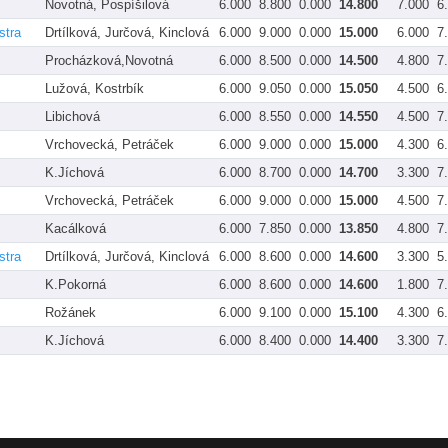
Novotná, Pospíšilová
6.000
8.800
0.000
14.800
7.000
6
stra
Drtílková, Jurčová, Kinclová
6.000
9.000
0.000
15.000
6.000
7
Procházková,Novotná
6.000
8.500
0.000
14.500
4.800
7
Lužová, Kostrbík
6.000
9.050
0.000
15.050
4.500
6
Libichová
6.000
8.550
0.000
14.550
4.500
7
Vrchovecká, Petráček
6.000
9.000
0.000
15.000
4.300
6
K.Jíchová
6.000
8.700
0.000
14.700
3.300
7
Vrchovecká, Petráček
6.000
9.000
0.000
15.000
4.500
7
Kacálková
6.000
7.850
0.000
13.850
4.800
7
stra
Drtílková, Jurčová, Kinclová
6.000
8.600
0.000
14.600
3.300
5
K.Pokorná
6.000
8.600
0.000
14.600
1.800
7
Rožánek
6.000
9.100
0.000
15.100
4.300
6
K.Jíchová
6.000
8.400
0.000
14.400
3.300
7