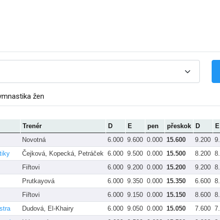
ymnastika žen
Trenér
D
E
pen
přeskok
D
E
Novotná
6.000
9.600
0.000
15.600
9.200
9
tiky
Čejková, Kopecká, Petráček
6.000
9.500
0.000
15.500
8.200
8
Fiřtovi
6.000
9.200
0.000
15.200
9.200
8
Prutkayová
6.000
9.350
0.000
15.350
6.600
8
Fiřtovi
6.000
9.150
0.000
15.150
8.600
8
stra
Dudová, El-Khairy
6.000
9.050
0.000
15.050
7.600
7