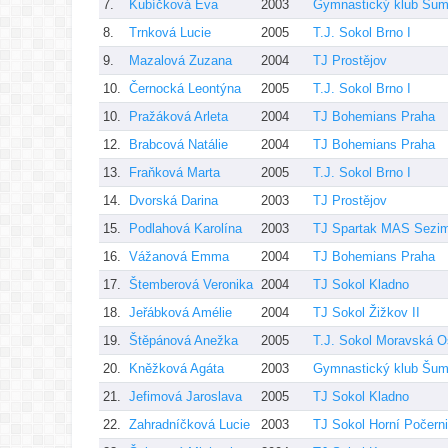
7.
Kubíčková Eva
2003
Gymnastický klub Šum
8.
Trnková Lucie
2005
T.J. Sokol Brno I
9.
Mazalová Zuzana
2004
TJ Prostějov
10.
Černocká Leontýna
2005
T.J. Sokol Brno I
10.
Pražáková Arleta
2004
TJ Bohemians Praha
12.
Brabcová Natálie
2004
TJ Bohemians Praha
13.
Fraňková Marta
2005
T.J. Sokol Brno I
14.
Dvorská Darina
2003
TJ Prostějov
15.
Podlahová Karolína
2003
TJ Spartak MAS Sezi
16.
Vážanová Emma
2004
TJ Bohemians Praha
17.
Štemberová Veronika
2004
TJ Sokol Kladno
18.
Jeřábková Amélie
2004
TJ Sokol Žižkov II
19.
Štěpánová Anežka
2005
T.J. Sokol Moravská O
20.
Kněžková Agáta
2003
Gymnastický klub Šum
21.
Jefimová Jaroslava
2005
TJ Sokol Kladno
22.
Zahradníčková Lucie
2003
TJ Sokol Horní Počern