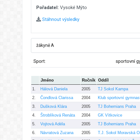
Pořadatel:
Vysoké Mýto
Stáhnout výsledky
Sport:
sportovní g
Jméno
Ročník
Oddíl
1.
Hálová Daniela
2005
TJ Sokol Kampa
2.
Čondlová Clarissa
2004
Klub sportovní gymnas
3.
Dušková Klára
2005
TJ Bohemians Praha
4.
Štroblíková Renáta
2004
GK Vítkovice
5.
Vojtová Adéla
2005
TJ Bohemians Praha
6.
Návratová Zuzana
2005
T.J. Sokol Moravská O