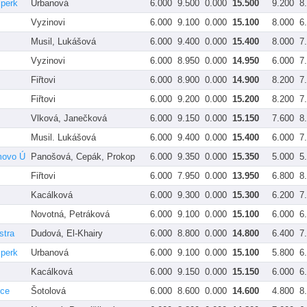
perk
Urbanová
6.000
9.500
0.000
15.500
9.200
8
Vyzinovi
6.000
9.100
0.000
15.100
8.000
6
Musil, Lukášová
6.000
9.400
0.000
15.400
8.000
7
Vyzinovi
6.000
8.950
0.000
14.950
6.000
7
Fiřtovi
6.000
8.900
0.000
14.900
8.200
7
Fiřtovi
6.000
9.200
0.000
15.200
8.200
7
Vlková, Janečková
6.000
9.150
0.000
15.150
7.600
8
Musil. Lukášová
6.000
9.400
0.000
15.400
6.000
7
movo Ú
Panošová, Cepák, Prokop
6.000
9.350
0.000
15.350
5.000
5
Fiřtovi
6.000
7.950
0.000
13.950
6.800
8
Kacálková
6.000
9.300
0.000
15.300
6.200
7
Novotná, Petráková
6.000
9.100
0.000
15.100
6.000
6
stra
Dudová, El-Khairy
6.000
8.800
0.000
14.800
6.400
7
perk
Urbanová
6.000
9.100
0.000
15.100
5.800
6
Kacálková
6.000
9.150
0.000
15.150
6.000
6
ice
Šotolová
6.000
8.600
0.000
14.600
4.800
8