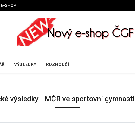
E-SHOP
ÁŘ
VÝSLEDKY
ROZHODČÍ
cké výsledky - MČR ve sportovní gymnast