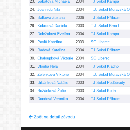
23.
Šabatová Michaela
2004
TJ Sokol Kampa
24.
Joannidu Niki
2004
T.J. Sokol Moravská O
25.
Bálková Zuzana
2006
TJ Sokol Příbram
26.
Kokrdová Daniela
2003
T.J. Sokol Brno I
27.
Doležalová Evelína
2004
TJ Sokol Kampa
28.
Pavlů Kateřina
2003
SG Liberec
29.
Radová Kateřina
2004
TJ Sokol Příbram
30.
Chaloupková Viktorie
2004
SG Liberec
31.
Dlouhá Nela
2004
TJ Sokol Kladno
32.
Zelenkova Viktorie
2004
T.J. Sokol Moravská O
33.
Urbánková Natálie
2003
TJ Sokol Poděbrady
34.
Rožánková Žofie
2003
TJ Sokol Kolín
35.
Dandová Veronika
2004
TJ Sokol Příbram
Zpět na detail závodu