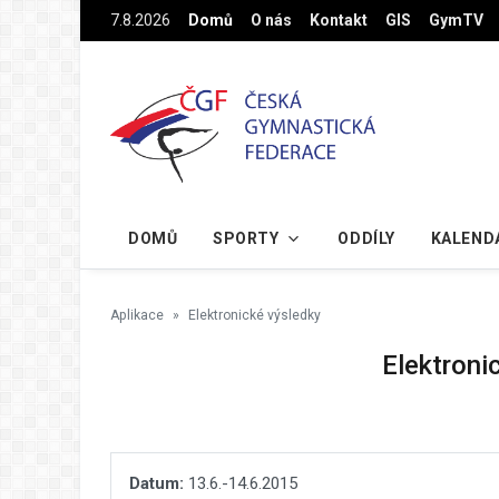
Na hlavní obsah
7.8.2026
Domů
O nás
Kontakt
GIS
GymTV
DOMŮ
SPORTY
ODDÍLY
KALEND
Aplikace
Elektronické výsledky
Elektroni
Datum:
13.6.-14.6.2015