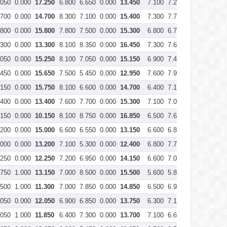
.050
0.000
17.250
6.800
6.650
0.000
13.450
7.100
7.200
0.000
14.30
.700
0.000
14.700
8.300
7.100
0.000
15.400
7.300
7.700
0.000
15.00
.800
0.000
15.800
7.800
7.500
0.000
15.300
6.800
6.700
0.000
13.50
.300
0.000
13.300
8.100
8.350
0.000
16.450
7.300
7.600
0.000
14.90
.050
0.000
15.250
8.100
7.050
0.000
15.150
6.900
7.400
0.000
14.30
.450
0.000
15.650
7.500
5.450
0.000
12.950
7.600
7.900
0.000
15.50
.150
0.000
15.750
8.100
6.600
0.000
14.700
6.400
7.150
0.000
13.55
.400
0.000
13.400
7.600
7.700
0.000
15.300
7.100
7.000
0.000
14.10
.150
0.000
10.150
8.100
8.750
0.000
16.850
6.500
7.600
0.000
14.10
.200
0.000
15.000
6.600
6.550
0.000
13.150
6.600
6.850
0.000
13.45
.000
0.000
13.200
7.100
5.300
0.000
12.400
6.800
7.700
0.000
14.50
.250
0.000
12.250
7.200
6.950
0.000
14.150
6.600
7.050
0.000
13.65
.750
1.000
13.150
7.000
8.500
0.000
15.500
5.600
5.850
0.000
11.45
.500
1.000
11.300
7.000
7.850
0.000
14.850
6.500
6.900
0.000
13.40
.050
0.000
12.050
6.900
6.850
0.000
13.750
6.300
7.100
0.000
13.40
.050
1.000
11.850
6.400
7.300
0.000
13.700
7.100
6.600
0.000
13.70