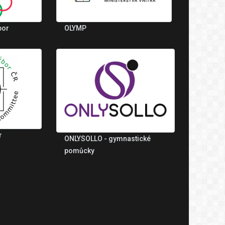
bor
OLYMP
r
ONLYSOLLO - gymnastické
pomůcky